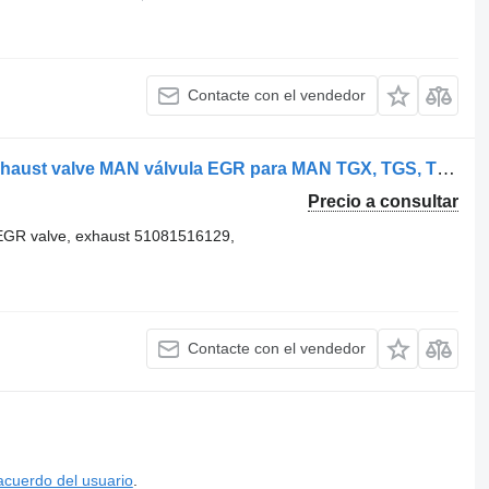
Contacte con el vendedor
MAN EURO 6 emission EGR valve, exhaust valve MAN válvula EGR para MAN TGX, TGS, TGA, TGL, TGM cabeza tractora
Precio a consultar
R valve, exhaust 51081516129,
Contacte con el vendedor
acuerdo del usuario
.