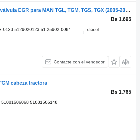
Norgren TGX 18.440 (01.07-) 4088531 válvula EGR para MAN TGL, TGM, TGS, TGX (2005-2021) cabeza tractora
Bs 1.695
2-0123 5129020123 51.25902-0084
diésel
Contacte con el vendedor
TGM cabeza tractora
Bs 1.765
, 51081506068 51081506148