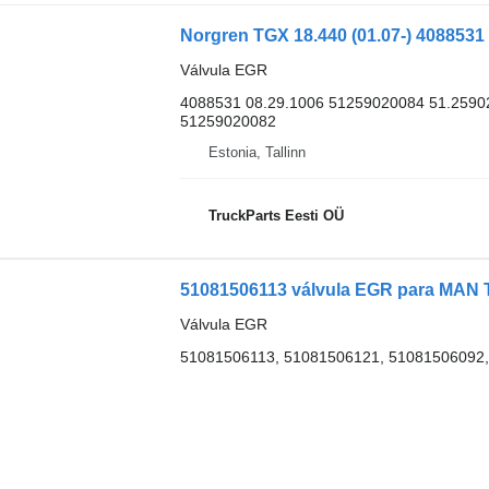
Válvula EGR
4088531 08.29.1006 51259020084 51.2590
51259020082
Estonia, Tallinn
TruckParts Eesti OÜ
51081506113 válvula EGR para MAN 
Válvula EGR
51081506113, 51081506121, 51081506092