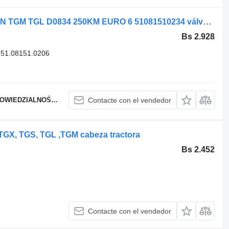
MAN RECYLKULATOR EGR AGR MAN TGM TGL D0834 250KM EURO 6 51081510234 válvula EGR para cabeza tractora
Bs 2.928
51.08151.0206
WIEDZIALNOŚCIĄ
Contacte con el vendedor
GX, TGS, TGL ,TGM cabeza tractora
Bs 2.452
Contacte con el vendedor