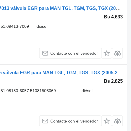
Norgren TGX 18.440 (01.07-) 51094137013 válvula EGR para MAN TGL, TGM, TGS, TGX (2005-2021) cabeza tractora
Bs 4.633
 51.09413-7009
diésel
Contacte con el vendedor
MAN TGX 18.440 (01.07-) 51081506045 válvula EGR para MAN TGL, TGM, TGS, TGX (2005-2021) cabeza tractora
Bs 2.825
 51.08150-6057 51081506069
diésel
Contacte con el vendedor