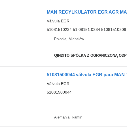
Válvula EGR
51081510234 51.08151.0234 51081510206 
Polonia, Michałów
QINDITO SPÓŁKA Z OGRANICZONĄ ODPO
51081500044 válvula EGR para MAN T
Válvula EGR
51081500044
Alemania, Ramin