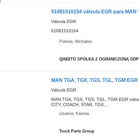
o
51081510154 válvula EGR para MAN 
Válvula EGR
51081510154
Polonia, Michałów
QINDITO SPÓŁKA Z OGRANICZONĄ ODPO
Válvula EGR
MAN TGA, TGX, TGS, TGL, TGM EGR valve, 
CITY, COACH, STAR, TGX;...
Lituania, Kaunas
Truck Parts Group