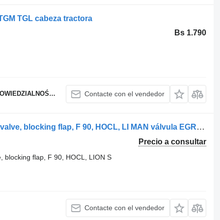
TGM TGL cabeza tractora
Bs 1.790
WIEDZIALNOŚCIĄ
Contacte con el vendedor
MAN TGA, TGX, TGS, TGL, TGM EGR valve, blocking flap, F 90, HOCL, LI MAN válvula EGR para MAN TGX, TGS, TGA, TGL, TGM cabeza tractora
Precio a consultar
blocking flap, F 90, HOCL, LION S
Contacte con el vendedor