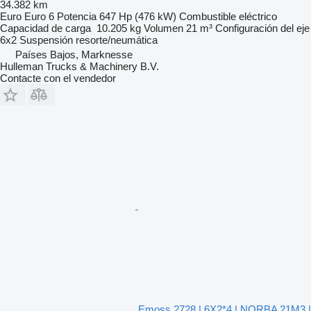
34.382 km
Euro
Euro 6
Potencia
647 Hp (476 kW)
Combustible
eléctrico
Capacidad de carga
10.205 kg
Volumen
21 m³
Configuración del eje
6x2
Suspensión
resorte/neumática
Países Bajos, Marknesse
Hulleman Trucks & Machinery B.V.
Contacte con el vendedor
Emoss 2728 | 6X2*4 | NORBA 21M3 |