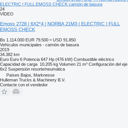
ELECTRIC | FULL EMOSS CHECK camión de basura
24
VÍDEO
Emoss 2728 | 6X2*4 | NORBA 21M3 | ELECTRIC | FULL
EMOSS CHECK
Bs 1.114.000
EUR 79.500
≈ USD 91.850
Vehículos municipales - camión de basura
2019
34.382 km
Euro
Euro 6
Potencia
647 Hp (476 kW)
Combustible
eléctrico
Capacidad de carga
10.205 kg
Volumen
21 m³
Configuración del eje
6x2
Suspensión
resorte/neumática
Países Bajos, Marknesse
Hulleman Trucks & Machinery B.V.
Contacte con el vendedor