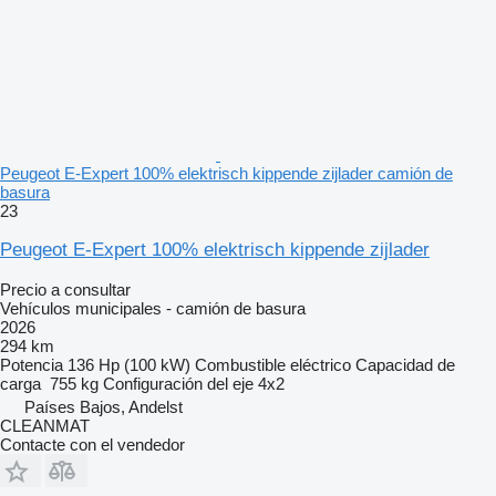
Peugeot E-Expert 100% elektrisch kippende zijlader camión de
basura
23
Peugeot E-Expert 100% elektrisch kippende zijlader
Precio a consultar
Vehículos municipales - camión de basura
2026
294 km
Potencia
136 Hp (100 kW)
Combustible
eléctrico
Capacidad de
carga
755 kg
Configuración del eje
4x2
Países Bajos, Andelst
CLEANMAT
Contacte con el vendedor