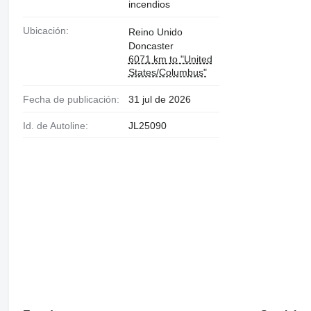
incendios
Ubicación:
Reino Unido
Doncaster
6071 km to "United
States/Columbus"
Fecha de publicación:
31 jul de 2026
Id. de Autoline:
JL25090