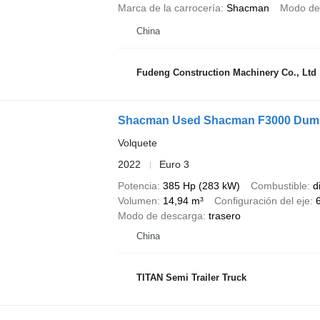
Marca de la carrocería
Shacman
Modo de
China
Fudeng Construction Machinery Co., Ltd
Shacman Used Shacman F3000 Dump
Volquete
2022
Euro 3
Potencia
385 Hp (283 kW)
Combustible
d
Volumen
14,94 m³
Configuración del eje
Modo de descarga
trasero
China
TITAN Semi Trailer Truck