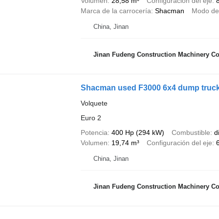
Volumen
28,58 m³
Configuración del eje
Marca de la carrocería
Shacman
Modo de
China, Jinan
Jinan Fudeng Construction Machinery Co.
Shacman used F3000 6x4 dump truc
Volquete
Euro 2
Potencia
400 Hp (294 kW)
Combustible
d
Volumen
19,74 m³
Configuración del eje
China, Jinan
Jinan Fudeng Construction Machinery Co.