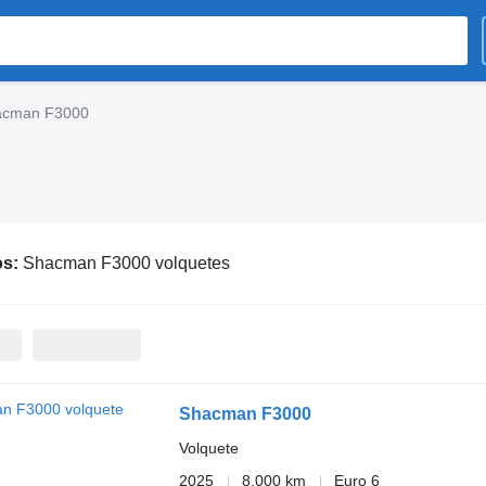
acman F3000
os:
Shacman F3000 volquetes
Shacman F3000
Volquete
2025
8.000 km
Euro 6