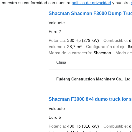
uí, muestra su conformidad con nuestra
política de privacidad
y nuestro
Shacman Shacman F3000 Dump Truck 
Volquete
Euro 2
Potencia
380 Hp (279 kW)
Combustible
d
Volumen
28,7 m³
Configuración del eje
8
Marca de la carrocería
Shacman
Modo de
China
Fudeng Construction Machinery Co., Ltd
Shacman F3000 8×4 dumo truck for s
Volquete
Euro 5
Potencia
430 Hp (316 kW)
Combustible
d