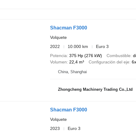
Shacman F3000
Volquete
2022
10.000 km
Euro 3
Potencia
375 Hp (276 kW)
Combustible
d
Volumen
22,4 m³
Configuración del eje
6
China, Shanghai
Zhongcheng Machinery Trading Co.,Ltd
Shacman F3000
Volquete
2023
Euro 3