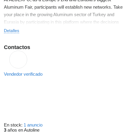
Aluminum Fair, participants will establish new networks. Take
your place in the growing Aluminum sector of Turkey and
Eurasia by participating in this platform where the decisions
affect the industry.
Detalles
Contactos
Vendedor verificado
En stock:
1 anuncio
3
años en Autoline