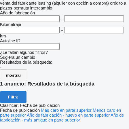
venta
del fabricante
leasing (alquiler con opción a compra)
crédito
a
plazos
permuta
intercambio
Año de fabricación
–
Kilometraje
–
km
Autoline ID
¿Le faltan algunos filtros?
Sugiera un cambio
Resultados de la búsqueda:
-
mostrar
1 anuncio:
Resultados de la búsqueda
Filtro
Clasificar
:
Fecha de publicación
Fecha de publicación
Más caro en parte superior
Menos caro en
parte superior
Año de fabricación - nuevo en parte superior
Año de
fabricación - más antiguo en parte superior