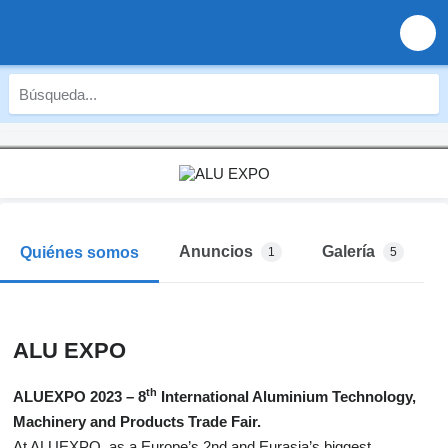
Anuncios
Galería
Quiénes somos
1
5
ALU EXPO
th
ALUEXPO 2023 – 8
International Aluminium Technology,
Machinery and Products Trade Fair.
At ALUEXPO, as a Europe’s 2nd and Eurasia’s biggest