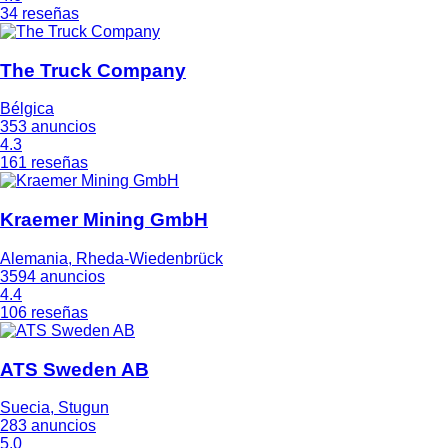
34 reseñas
The Truck Company
Bélgica
353 anuncios
4.3
161 reseñas
Kraemer Mining GmbH
Alemania, Rheda-Wiedenbrück
3594 anuncios
4.4
106 reseñas
ATS Sweden AB
Suecia, Stugun
283 anuncios
5.0