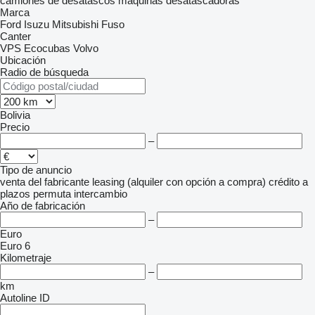
camiones de desatascos
máquinas desatascadoras
Marca
Ford
Isuzu
Mitsubishi Fuso
Canter
VPS Ecocubas
Volvo
Ubicación
Radio de búsqueda
Bolivia
Precio
–
Tipo de anuncio
venta
del fabricante
leasing (alquiler con opción a compra)
crédito
a
plazos
permuta
intercambio
Año de fabricación
–
Euro
Euro 6
Kilometraje
–
km
Autoline ID