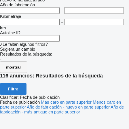
Año de fabricación
–
Kilometraje
–
km
Autoline ID
¿Le faltan algunos filtros?
Sugiera un cambio
Resultados de la búsqueda:
-
mostrar
116 anuncios:
Resultados de la búsqueda
Filtro
Clasificar
:
Fecha de publicación
Fecha de publicación
Más caro en parte superior
Menos caro en
parte superior
Año de fabricación - nuevo en parte superior
Año de
fabricación - más antiguo en parte superior