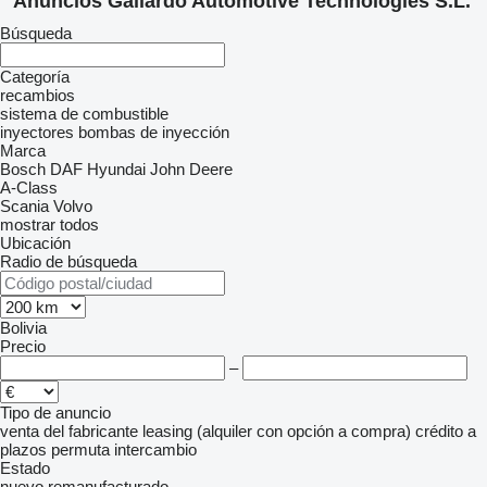
Anuncios Gallardo Automotive Technologies S.L.
Búsqueda
Categoría
recambios
sistema de combustible
inyectores
bombas de inyección
Marca
Bosch
DAF
Hyundai
John Deere
A-Class
Scania
Volvo
mostrar todos
Ubicación
Radio de búsqueda
Bolivia
Precio
–
Tipo de anuncio
venta
del fabricante
leasing (alquiler con opción a compra)
crédito
a
plazos
permuta
intercambio
Estado
nuevo
remanufacturado