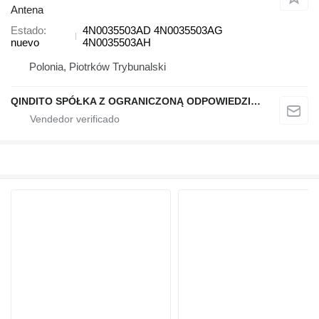
Antena
Estado
4N0035503AD 4N0035503AG
nuevo
4N0035503AH
Polonia, Piotrków Trybunalski
QINDITO SPÓŁKA Z OGRANICZONĄ ODPOWIEDZIALNOŚCIĄ