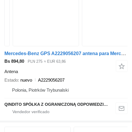
Mercedes-Benz GPS A2229056207 antena para Mercedes-Benz GLE GL CLA SLC SLK S-KLASA B-KLAS coche
Bs 894,80
PLN 275
≈ EUR 63,86
Antena
Estado
nuevo
A2229056207
Polonia, Piotrków Trybunalski
QINDITO SPÓŁKA Z OGRANICZONĄ ODPOWIEDZIALNOŚCIĄ