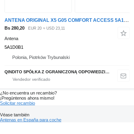
ANTENA ORIGINAL X5 G05 COMFORT ACCESS 5A1D0B1 para BMW X5 G05 coche
Bs 280,20
EUR 20
≈ USD 23,11
Antena
5A1D0B1
Polonia, Piotrków Trybunalski
QINDITO SPÓŁKA Z OGRANICZONĄ ODPOWIEDZIALNOŚCIĄ
¿No encuentra un recambio?
¡Pregúntenos ahora mismo!
Solicitar recambio
Véase también
Antenas en España para coche