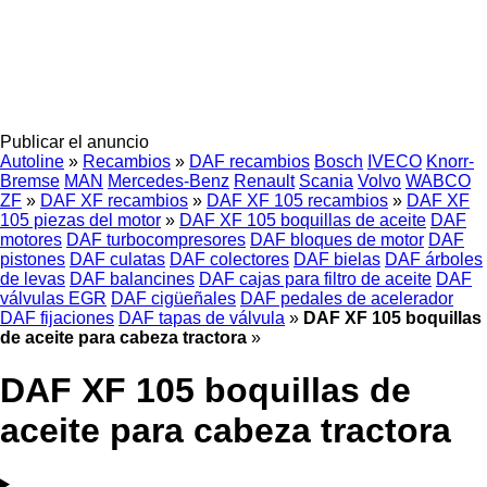
Publicar el anuncio
Autoline
»
Recambios
»
DAF recambios
Bosch
IVECO
Knorr-
Bremse
MAN
Mercedes-Benz
Renault
Scania
Volvo
WABCO
ZF
»
DAF XF recambios
»
DAF XF 105 recambios
»
DAF XF
105 piezas del motor
»
DAF XF 105 boquillas de aceite
DAF
motores
DAF turbocompresores
DAF bloques de motor
DAF
pistones
DAF culatas
DAF colectores
DAF bielas
DAF árboles
de levas
DAF balancines
DAF cajas para filtro de aceite
DAF
válvulas EGR
DAF cigüeñales
DAF pedales de acelerador
DAF fijaciones
DAF tapas de válvula
»
DAF XF 105 boquillas
de aceite para cabeza tractora
»
DAF XF 105 boquillas de
aceite para cabeza tractora