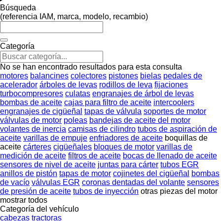
Búsqueda
(referencia IAM, marca, modelo, recambio)
Categoría
No se han encontrado resultados para esta consulta
motores
balancines
colectores
pistones
bielas
pedales de
acelerador
árboles de levas
rodillos de leva
fijaciones
turbocompresores
culatas
engranajes de árbol de levas
bombas de aceite
cajas para filtro de aceite
intercoolers
engranajes de cigüeñal
tapas de válvula
soportes de motor
válvulas de motor
poleas
bandejas de aceite del motor
volantes de inercia
camisas de cilindro
tubos de aspiración de
aceite
varillas de empuje
enfriadores de aceite
boquillas de
aceite
cárteres
cigüeñales
bloques de motor
varillas de
medición de aceite
filtros de aceite
bocas de llenado de aceite
sensores de nivel de aceite
juntas para cárter
tubos EGR
anillos de pistón
tapas de motor
cojinetes del cigüeñal
bombas
de vacío
válvulas EGR
coronas dentadas del volante
sensores
de presión de aceite
tubos de inyección
otras piezas del motor
mostrar todos
Categoría del vehículo
cabezas tractoras