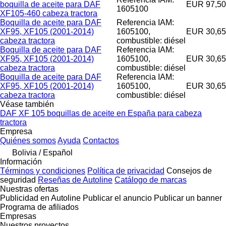
boquilla de aceite para DAF
EUR 97,50
1605100
XF105-460 cabeza tractora
Boquilla de aceite para DAF
Referencia IAM:
XF95, XF105 (2001-2014)
1605100,
EUR 30,65
cabeza tractora
combustible: diésel
Boquilla de aceite para DAF
Referencia IAM:
XF95, XF105 (2001-2014)
1605100,
EUR 30,65
cabeza tractora
combustible: diésel
Boquilla de aceite para DAF
Referencia IAM:
XF95, XF105 (2001-2014)
1605100,
EUR 30,65
cabeza tractora
combustible: diésel
Véase también
DAF XF 105 boquillas de aceite en España para cabeza
tractora
Empresa
Quiénes somos
Ayuda
Contactos
Bolivia / Español
Información
Términos y condiciones
Política de privacidad
Consejos de
seguridad
Reseñas de Autoline
Catálogo de marcas
Nuestras ofertas
Publicidad en Autoline
Publicar el anuncio
Publicar un banner
Programa de afiliados
Empresas
Nuestros proyectos