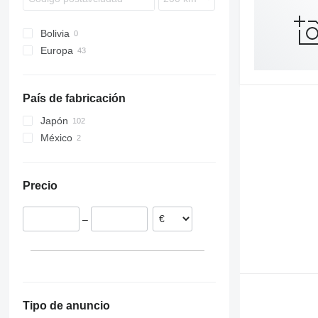
Puma
GLE-Class
Serena
Trafic
Hilux
Nivus
Scala
Ranger
GLK-Class
Skyline
Twingo
Kluger
Passat
Spaceback
Bolivia
S-MAX
GLS
Versa
Zoe
Land Cruiser
Polo
Superb
Europa
Territory
ML
X-Trail
Mega Cruiser
Sharan
Yeti
Países Bajos
Tourneo
Maybach
Noah
T-Cross
Suecia
País de fabricación
Transit
R-Class
Premio
T-Roc
Eslovaquia
S-Class
Prius
Taigo
Bélgica
Japón
SL-Class
Proace
Tayron
Polonia
México
SLK-Class
RAV4
Tiguan
Alemania
Sprinter
SW4
Touareg
Dinamarca
Precio
V-Class
Sienna
Touran
Viano
Sienta
Transporter
–
Vito
Tacoma
Up
Tundra
Vento
Vellfire
Virtus
Verso
Yaris
Tipo de anuncio