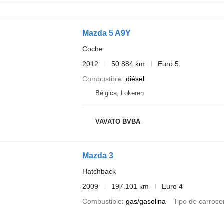
Mazda 5 A9Y
Coche
2012
50.884 km
Euro 5
Combustible
diésel
Bélgica, Lokeren
VAVATO BVBA
Mazda 3
Hatchback
2009
197.101 km
Euro 4
Combustible
gas/gasolina
Tipo de carroce