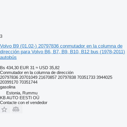
3
Volvo B9 (01.02-) 20797836 conmutador en la columna de
dirección para Volvo B6, B7, B9, B10, B12 bus (1978-2011)
autobús
Bs 434,30
EUR 31
≈ USD 35,82
Conmutador en la columna de dirección
20797836 20701049 21670857 20797838 70351733 3944025
20399170 70351744
gasolina
Estonia, Rummu
KB AUTO EESTI OÜ
Contacte con el vendedor