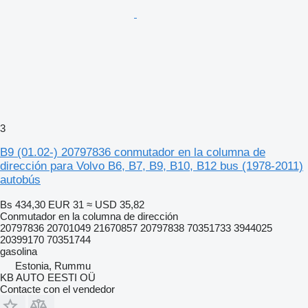
3
B9 (01.02-) 20797836 conmutador en la columna de
dirección para Volvo B6, B7, B9, B10, B12 bus (1978-2011)
autobús
Bs 434,30
EUR 31
≈ USD 35,82
Conmutador en la columna de dirección
20797836 20701049 21670857 20797838 70351733 3944025
20399170 70351744
gasolina
Estonia, Rummu
KB AUTO EESTI OÜ
Contacte con el vendedor