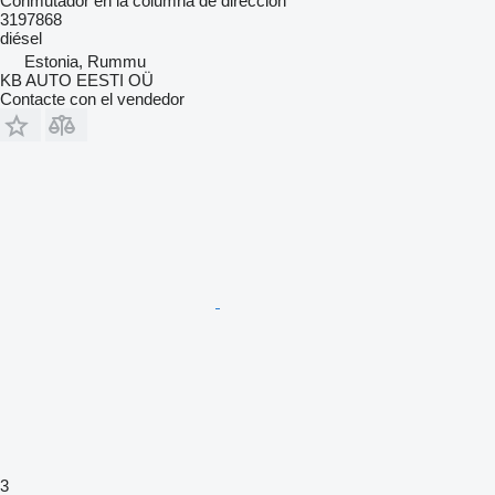
Conmutador en la columna de dirección
3197868
diésel
Estonia, Rummu
KB AUTO EESTI OÜ
Contacte con el vendedor
3