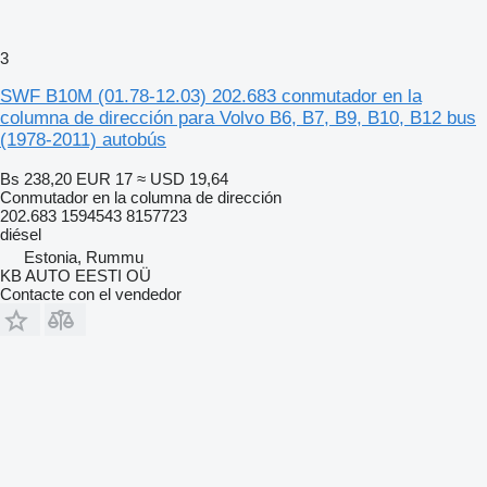
3
SWF B10M (01.78-12.03) 202.683 conmutador en la
columna de dirección para Volvo B6, B7, B9, B10, B12 bus
(1978-2011) autobús
Bs 238,20
EUR 17
≈ USD 19,64
Conmutador en la columna de dirección
202.683 1594543 8157723
diésel
Estonia, Rummu
KB AUTO EESTI OÜ
Contacte con el vendedor