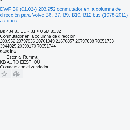
DWF B9 (01.02-) 203.952 conmutador en la columna de
dirección para Volvo B6, B7, B9, B10, B12 bus (1978-2011)
autobús
Bs 434,30
EUR 31
≈ USD 35,82
Conmutador en la columna de dirección
203.952 20797836 20701049 21670857 20797838 70351733
3944025 20399170 70351744
gasolina
Estonia, Rummu
KB AUTO EESTI OÜ
Contacte con el vendedor