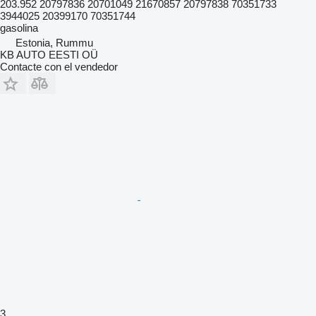
203.952 20797836 20701049 21670857 20797838 70351733
3944025 20399170 70351744
gasolina
Estonia, Rummu
KB AUTO EESTI OÜ
Contacte con el vendedor
3