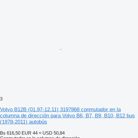
3
Volvo B12B (01.97-12.11) 3197868 conmutador en la
columna de dirección para Volvo B6, B7, B9, B10, B12 bus
(1978-2011) autobús
Bs 616,50
EUR 44
≈ USD 50,84