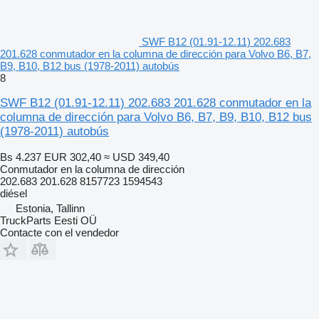
SWF B12 (01.91-12.11) 202.683
201.628 conmutador en la columna de dirección para Volvo B6, B7,
B9, B10, B12 bus (1978-2011) autobús
8
SWF B12 (01.91-12.11) 202.683 201.628 conmutador en la
columna de dirección para Volvo B6, B7, B9, B10, B12 bus
(1978-2011) autobús
Bs 4.237
EUR 302,40
≈ USD 349,40
Conmutador en la columna de dirección
202.683 201.628 8157723 1594543
diésel
Estonia, Tallinn
TruckParts Eesti OÜ
Contacte con el vendedor