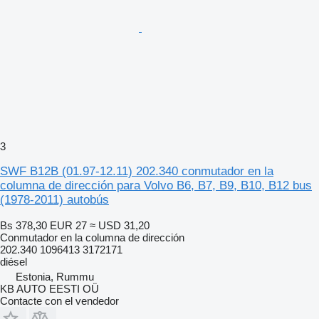
3
SWF B12B (01.97-12.11) 202.340 conmutador en la
columna de dirección para Volvo B6, B7, B9, B10, B12 bus
(1978-2011) autobús
Bs 378,30
EUR 27
≈ USD 31,20
Conmutador en la columna de dirección
202.340 1096413 3172171
diésel
Estonia, Rummu
KB AUTO EESTI OÜ
Contacte con el vendedor