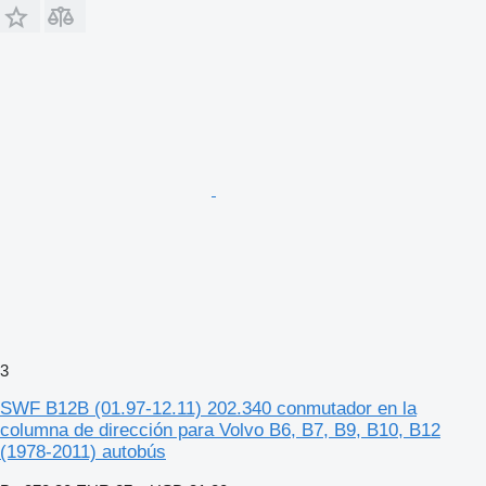
3
SWF B12B (01.97-12.11) 202.340 conmutador en la
columna de dirección para Volvo B6, B7, B9, B10, B12
(1978-2011) autobús