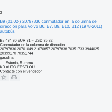
3
B9 (01.02-) 20797836 conmutador en la columna de
dirección para Volvo B6, B7, B9, B10, B12 (1978-2011)
autobús
Bs 434,30
EUR 31
≈ USD 35,82
Conmutador en la columna de dirección
20797836 20701049 21670857 20797838 70351733 3944025
20399170 70351744
gasolina
Estonia, Rummu
KB AUTO EESTI OÜ
Contacte con el vendedor