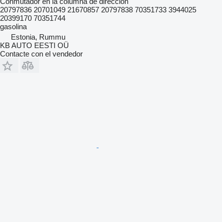
Conmutador en la columna de dirección
20797836 20701049 21670857 20797838 70351733 3944025
20399170 70351744
gasolina
Estonia, Rummu
KB AUTO EESTI OÜ
Contacte con el vendedor