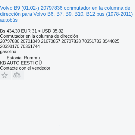
Volvo B9 (01.02-) 20797836 conmutador en la columna de
dirección para Volvo B6, B7, B9, B10, B12 bus (1978-2011)
autobús
Bs 434,30
EUR 31
≈ USD 35,82
Conmutador en la columna de dirección
20797836 20701049 21670857 20797838 70351733 3944025
20399170 70351744
gasolina
Estonia, Rummu
KB AUTO EESTI OÜ
Contacte con el vendedor