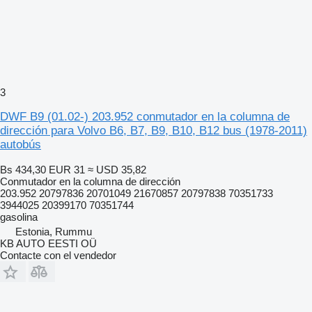
3
DWF B9 (01.02-) 203.952 conmutador en la columna de
dirección para Volvo B6, B7, B9, B10, B12 bus (1978-2011)
autobús
Bs 434,30
EUR 31
≈ USD 35,82
Conmutador en la columna de dirección
203.952 20797836 20701049 21670857 20797838 70351733
3944025 20399170 70351744
gasolina
Estonia, Rummu
KB AUTO EESTI OÜ
Contacte con el vendedor