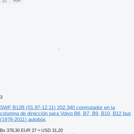
3
SWF B12B (01.97-12.11) 202.340 conmutador en la
columna de dirección para Volvo B6, B7, B9, B10, B12 bus
(1978-2011) autobús
Bs 378,30
EUR 27
≈ USD 31,20