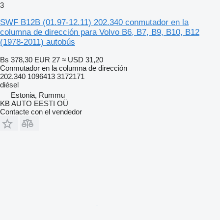
3
SWF B12B (01.97-12.11) 202.340 conmutador en la
columna de dirección para Volvo B6, B7, B9, B10, B12
(1978-2011) autobús
Bs 378,30
EUR 27
≈ USD 31,20
Conmutador en la columna de dirección
202.340 1096413 3172171
diésel
Estonia, Rummu
KB AUTO EESTI OÜ
Contacte con el vendedor