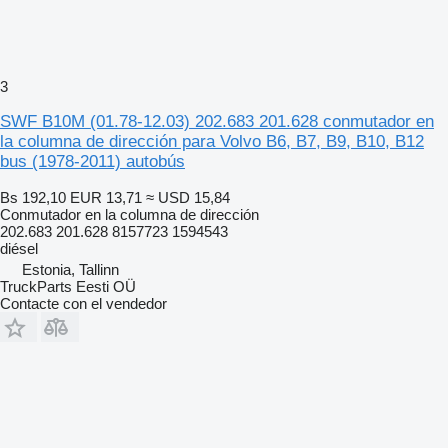
3
SWF B10M (01.78-12.03) 202.683 201.628 conmutador en
la columna de dirección para Volvo B6, B7, B9, B10, B12
bus (1978-2011) autobús
Bs 192,10
EUR 13,71
≈ USD 15,84
Conmutador en la columna de dirección
202.683 201.628 8157723 1594543
diésel
Estonia, Tallinn
TruckParts Eesti OÜ
Contacte con el vendedor