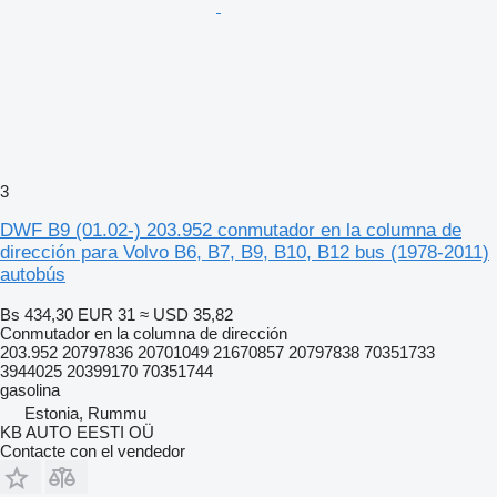
3
DWF B9 (01.02-) 203.952 conmutador en la columna de
dirección para Volvo B6, B7, B9, B10, B12 bus (1978-2011)
autobús
Bs 434,30
EUR 31
≈ USD 35,82
Conmutador en la columna de dirección
203.952 20797836 20701049 21670857 20797838 70351733
3944025 20399170 70351744
gasolina
Estonia, Rummu
KB AUTO EESTI OÜ
Contacte con el vendedor