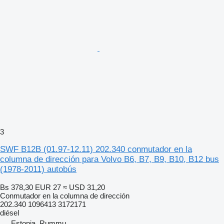
3
SWF B12B (01.97-12.11) 202.340 conmutador en la
columna de dirección para Volvo B6, B7, B9, B10, B12 bus
(1978-2011) autobús
Bs 378,30
EUR 27
≈ USD 31,20
Conmutador en la columna de dirección
202.340 1096413 3172171
diésel
Estonia, Rummu