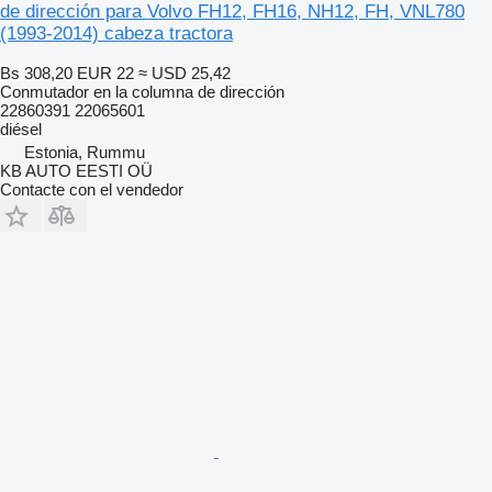
de dirección para Volvo FH12, FH16, NH12, FH, VNL780
(1993-2014) cabeza tractora
Bs 308,20
EUR 22
≈ USD 25,42
Conmutador en la columna de dirección
22860391 22065601
diésel
Estonia, Rummu
KB AUTO EESTI OÜ
Contacte con el vendedor