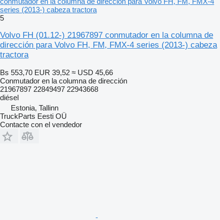
conmutador en la columna de dirección para Volvo FH, FM, FMX-4
series (2013-) cabeza tractora
5
Volvo FH (01.12-) 21967897 conmutador en la columna de
dirección para Volvo FH, FM, FMX-4 series (2013-) cabeza
tractora
Bs 553,70
EUR 39,52
≈ USD 45,66
Conmutador en la columna de dirección
21967897 22849497 22943668
diésel
Estonia, Tallinn
TruckParts Eesti OÜ
Contacte con el vendedor