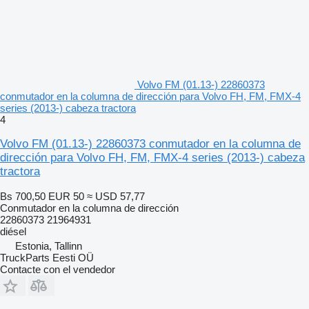
Volvo FM (01.13-) 22860373
conmutador en la columna de dirección para Volvo FH, FM, FMX-4
series (2013-) cabeza tractora
4
Volvo FM (01.13-) 22860373 conmutador en la columna de
dirección para Volvo FH, FM, FMX-4 series (2013-) cabeza
tractora
Bs 700,50
EUR 50
≈ USD 57,77
Conmutador en la columna de dirección
22860373 21964931
diésel
Estonia, Tallinn
TruckParts Eesti OÜ
Contacte con el vendedor