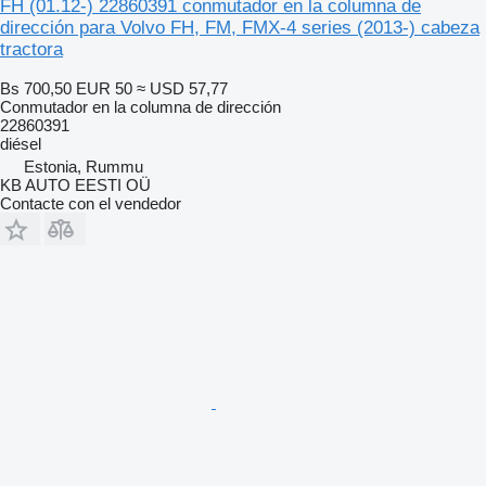
FH (01.12-) 22860391 conmutador en la columna de
dirección para Volvo FH, FM, FMX-4 series (2013-) cabeza
tractora
Bs 700,50
EUR 50
≈ USD 57,77
Conmutador en la columna de dirección
22860391
diésel
Estonia, Rummu
KB AUTO EESTI OÜ
Contacte con el vendedor