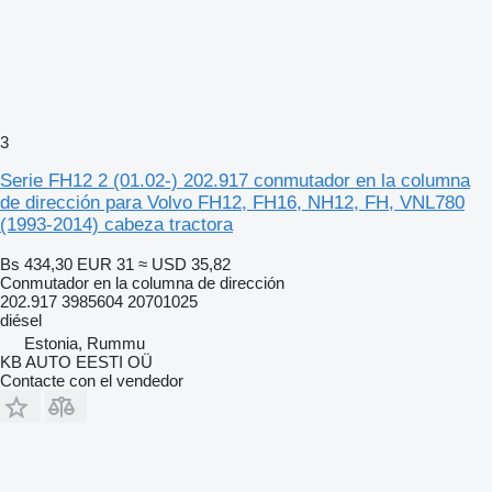
3
Serie FH12 2 (01.02-) 202.917 conmutador en la columna
de dirección para Volvo FH12, FH16, NH12, FH, VNL780
(1993-2014) cabeza tractora
Bs 434,30
EUR 31
≈ USD 35,82
Conmutador en la columna de dirección
202.917 3985604 20701025
diésel
Estonia, Rummu
KB AUTO EESTI OÜ
Contacte con el vendedor