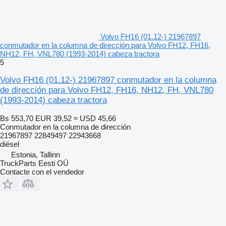
Volvo FH16 (01.12-) 21967897
conmutador en la columna de dirección para Volvo FH12, FH16,
NH12, FH, VNL780 (1993-2014) cabeza tractora
5
Volvo FH16 (01.12-) 21967897 conmutador en la columna
de dirección para Volvo FH12, FH16, NH12, FH, VNL780
(1993-2014) cabeza tractora
Bs 553,70
EUR 39,52
≈ USD 45,66
Conmutador en la columna de dirección
21967897 22849497 22943668
diésel
Estonia, Tallinn
TruckParts Eesti OÜ
Contacte con el vendedor