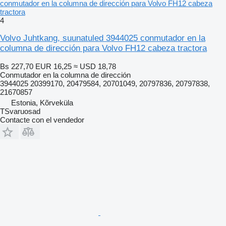
conmutador en la columna de dirección para Volvo FH12 cabeza
tractora
4
Volvo Juhtkang, suunatuled 3944025 conmutador en la
columna de dirección para Volvo FH12 cabeza tractora
Bs 227,70
EUR 16,25
≈ USD 18,78
Conmutador en la columna de dirección
3944025 20399170, 20479584, 20701049, 20797836, 20797838,
21670857
Estonia, Kõrveküla
TSvaruosad
Contacte con el vendedor