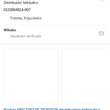
Distribuidor hidráulico
0122654814-007
Polonia, Kojszówka
Wibako
Parker HFC32521B 79260035 distribuidor hidráulico