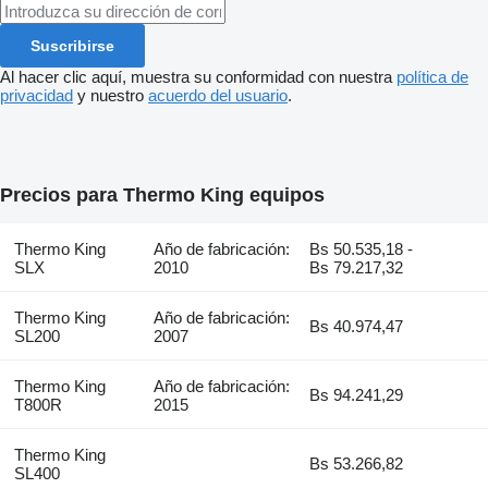
Suscribirse
Al hacer clic aquí, muestra su conformidad con nuestra
política de
privacidad
y nuestro
acuerdo del usuario
.
Precios para Thermo King equipos
Thermo King
Año de fabricación:
Bs 50.535,18 -
SLX
2010
Bs 79.217,32
Thermo King
Año de fabricación:
Bs 40.974,47
SL200
2007
Thermo King
Año de fabricación:
Bs 94.241,29
T800R
2015
Thermo King
Bs 53.266,82
SL400