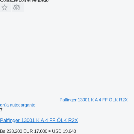
Contacte con el vendedor
Palfinger 13001 K A 4 FF ÖLK R2X
grúa autocargante
7
Palfinger 13001 K A 4 FF ÖLK R2X
Bs 238.200
EUR 17.000
≈ USD 19.640