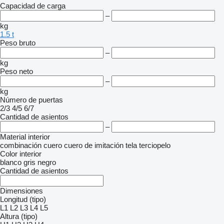
Capacidad de carga
–
kg
1.5 t
Peso bruto
–
kg
Peso neto
–
kg
Número de puertas
2/3
4/5
6/7
Cantidad de asientos
–
Material interior
combinación
cuero
cuero de imitación
tela
terciopelo
Color interior
blanco
gris
negro
Cantidad de asientos
Dimensiones
Longitud (tipo)
L1
L2
L3
L4
L5
Altura (tipo)