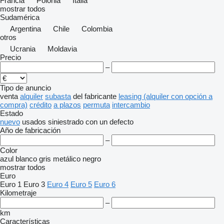
Francia
Polonia
Italia
mostrar todos
Sudamérica
Argentina
Chile
Colombia
otros
Ucrania
Moldavia
Precio
–
Tipo de anuncio
venta
alquiler
subasta
del fabricante
leasing (alquiler con opción a
compra)
crédito
a plazos
permuta
intercambio
Estado
nuevo
usados
siniestrado
con un defecto
Año de fabricación
–
Color
azul
blanco
gris
metálico
negro
mostrar todos
Euro
Euro 1
Euro 3
Euro 4
Euro 5
Euro 6
Kilometraje
–
km
Características