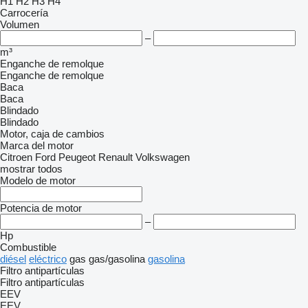
H1
H2
H3
H4
Carrocería
Volumen
–
m³
Enganche de remolque
Enganche de remolque
Baca
Baca
Blindado
Blindado
Motor, caja de cambios
Marca del motor
Citroen
Ford
Peugeot
Renault
Volkswagen
mostrar todos
Modelo de motor
Potencia de motor
–
Hp
Combustible
diésel
eléctrico
gas
gas/gasolina
gasolina
Filtro antipartículas
Filtro antipartículas
EEV
EEV