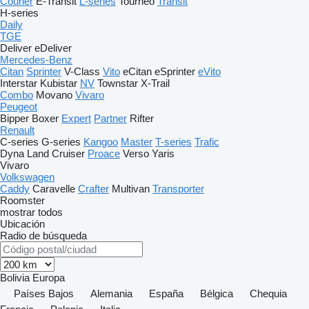
Courier
E-Transit
L-series
Tourneo
Transit
H-series
Daily
TGE
Deliver
eDeliver
Mercedes-Benz
Citan
Sprinter
V-Class
Vito
eCitan
eSprinter
eVito
Interstar
Kubistar
NV
Townstar
X-Trail
Combo
Movano
Vivaro
Peugeot
Bipper
Boxer
Expert
Partner
Rifter
Renault
C-series
G-series
Kangoo
Master
T-series
Trafic
Dyna
Land Cruiser
Proace
Verso
Yaris
Vivaro
Volkswagen
Caddy
Caravelle
Crafter
Multivan
Transporter
Roomster
mostrar todos
Ubicación
Radio de búsqueda
Bolivia
Europa
Países Bajos
Alemania
España
Bélgica
Chequia