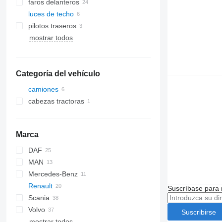
faros delanteros
luces de techo
pilotos traseros
mostrar todos
Categoría del vehículo
camiones
cabezas tractoras
Marca
DAF
MAN
LF
F-MAX
Stralis
Mercedes-Benz
XF
LE
Renault
XG
TGX
A-Class
Atleon
Suscríbase para 
Scania
Actros
Kerax
Volvo
Sprinter
Magnum
Suscribirse
mostrar todos
Major
FH