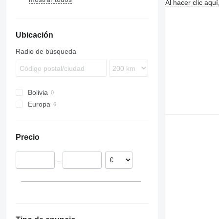
Al hacer clic aq
Mascott
Midlum
Ubicación
Premium
Radio de búsqueda
Bolivia
Europa
Portugal
Lituania
Precio
–