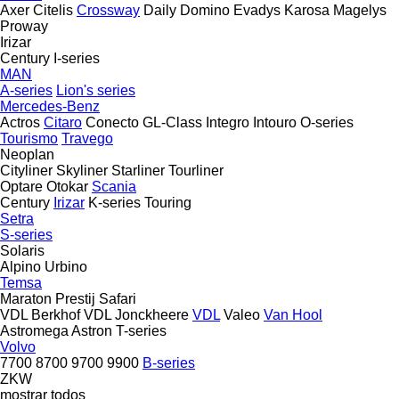
Axer
Citelis
Crossway
Daily
Domino
Evadys
Karosa
Magelys
Proway
Irizar
Century
I-series
MAN
A-series
Lion's series
Mercedes-Benz
Actros
Citaro
Conecto
GL-Class
Integro
Intouro
O-series
Tourismo
Travego
Neoplan
Cityliner
Skyliner
Starliner
Tourliner
Optare
Otokar
Scania
Century
Irizar
K-series
Touring
Setra
S-series
Solaris
Alpino
Urbino
Temsa
Maraton
Prestij
Safari
VDL Berkhof
VDL Jonckheere
VDL
Valeo
Van Hool
Astromega
Astron
T-series
Volvo
7700
8700
9700
9900
B-series
ZKW
mostrar todos