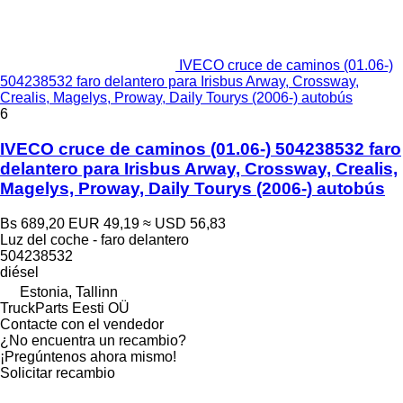
IVECO cruce de caminos (01.06-)
504238532 faro delantero para Irisbus Arway, Crossway,
Crealis, Magelys, Proway, Daily Tourys (2006-) autobús
6
IVECO cruce de caminos (01.06-) 504238532 faro
delantero para Irisbus Arway, Crossway, Crealis,
Magelys, Proway, Daily Tourys (2006-) autobús
Bs 689,20
EUR 49,19
≈ USD 56,83
Luz del coche - faro delantero
504238532
diésel
Estonia, Tallinn
TruckParts Eesti OÜ
Contacte con el vendedor
¿No encuentra un recambio?
¡Pregúntenos ahora mismo!
Solicitar recambio