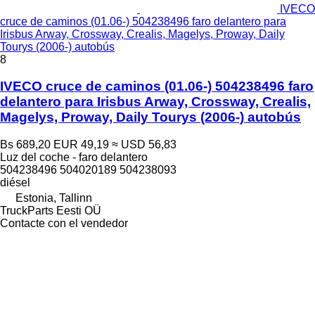
IVECO
cruce de caminos (01.06-) 504238496 faro delantero para
Irisbus Arway, Crossway, Crealis, Magelys, Proway, Daily
Tourys (2006-) autobús
8
IVECO cruce de caminos (01.06-) 504238496 faro
delantero para Irisbus Arway, Crossway, Crealis,
Magelys, Proway, Daily Tourys (2006-) autobús
Bs 689,20
EUR 49,19
≈ USD 56,83
Luz del coche - faro delantero
504238496 504020189 504238093
diésel
Estonia, Tallinn
TruckParts Eesti OÜ
Contacte con el vendedor