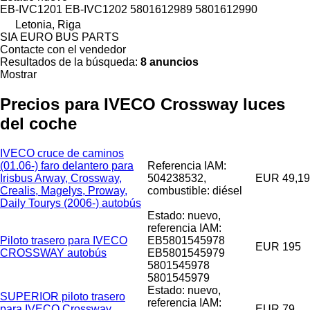
EB-IVC1201 EB-IVC1202 5801612989 5801612990
Letonia, Riga
SIA EURO BUS PARTS
Contacte con el vendedor
Resultados de la búsqueda:
8 anuncios
Mostrar
Precios para IVECO Crossway luces
del coche
IVECO cruce de caminos
(01.06-) faro delantero para
Referencia IAM:
Irisbus Arway, Crossway,
504238532,
EUR 49,19
Crealis, Magelys, Proway,
combustible: diésel
Daily Tourys (2006-) autobús
Estado: nuevo,
referencia IAM:
Piloto trasero para IVECO
EB5801545978
EUR 195
CROSSWAY autobús
EB5801545979
5801545978
5801545979
Estado: nuevo,
SUPERIOR piloto trasero
referencia IAM:
para IVECO Crossway
EUR 79