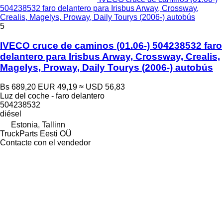
504238532 faro delantero para Irisbus Arway, Crossway,
Crealis, Magelys, Proway, Daily Tourys (2006-) autobús
5
IVECO cruce de caminos (01.06-) 504238532 faro
delantero para Irisbus Arway, Crossway, Crealis,
Magelys, Proway, Daily Tourys (2006-) autobús
Bs 689,20
EUR 49,19
≈ USD 56,83
Luz del coche - faro delantero
504238532
diésel
Estonia, Tallinn
TruckParts Eesti OÜ
Contacte con el vendedor