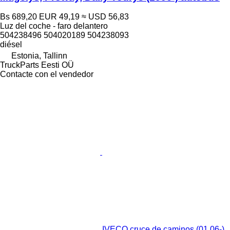
Bs 689,20
EUR 49,19
≈ USD 56,83
Luz del coche - faro delantero
504238496 504020189 504238093
diésel
Estonia, Tallinn
TruckParts Eesti OÜ
Contacte con el vendedor
IVECO cruce de caminos (01.06-)