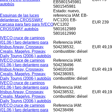
EB5801545981
autobús
5801545981
Estado: nuevo,
Esquinas de las luces
referencia IAM: EB-
delanteras CROSSWAY
IVC1201 EB-
EUR 239
carcasa para faro para IVECO
IVC1202
CROSSWAY autobús
5801612989
5801612990
IVECO cruce de caminos
(01.06-) faro delantero para
Referencia IAM:
Irisbus Arway, Crossway,
504238532,
EUR 49,19
Crealis, Magelys, Proway,
combustible: diésel
Daily Tourys (2006-) autobús
IVECO cruce de caminos
Referencia IAM:
(01.06-) faro delantero para
504238496
Irisbus Arway, Crossway,
504020189
EUR 49,19
Crealis, Magelys, Proway,
504238093,
Daily Tourys (2006-) autobús
combustible: diésel
IVECO cruce de caminos
(01.06-) faro delantero para
Referencia IAM:
Irisbus Arway, Crossway,
504238532,
EUR 49,19
Crealis, Magelys, Proway,
combustible: diésel
Daily Tourys (2006-) autobús
IVECO cruce de caminos
Referencia IAM:
(01.06-) faro delantero para
504238496