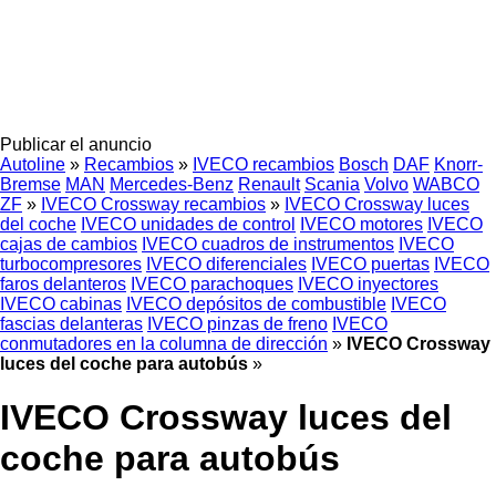
Publicar el anuncio
Autoline
»
Recambios
»
IVECO recambios
Bosch
DAF
Knorr-
Bremse
MAN
Mercedes-Benz
Renault
Scania
Volvo
WABCO
ZF
»
IVECO Crossway recambios
»
IVECO Crossway luces
del coche
IVECO unidades de control
IVECO motores
IVECO
cajas de cambios
IVECO cuadros de instrumentos
IVECO
turbocompresores
IVECO diferenciales
IVECO puertas
IVECO
faros delanteros
IVECO parachoques
IVECO inyectores
IVECO cabinas
IVECO depósitos de combustible
IVECO
fascias delanteras
IVECO pinzas de freno
IVECO
conmutadores en la columna de dirección
»
IVECO Crossway
luces del coche para autobús
»
IVECO Crossway luces del
coche para autobús