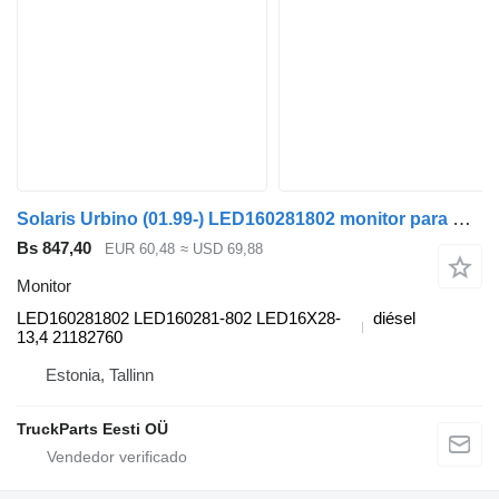
Solaris Urbino (01.99-) LED160281802 monitor para Solaris Urbino, Alpino, Vacanza (1999-) autobús
Bs 847,40
EUR 60,48
≈ USD 69,88
Monitor
LED160281802 LED160281-802 LED16X28-
diésel
13,4 21182760
Estonia, Tallinn
TruckParts Eesti OÜ