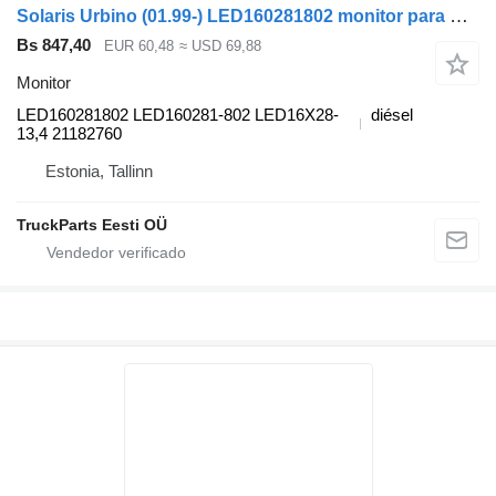
Solaris Urbino (01.99-) LED160281802 monitor para Solaris Urbino, Alpino, Vacanza (1999-) autobús
Bs 847,40
EUR 60,48
≈ USD 69,88
Monitor
LED160281802 LED160281-802 LED16X28-
diésel
13,4 21182760
Estonia, Tallinn
TruckParts Eesti OÜ