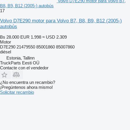
Volvo D7E290 motor para Volvo B7,
B8, B9, B12 (2005-) autobús
17
Volvo D7E290 motor para Volvo B7, B8, B9, B12 (2005-)
autobús
Bs 28.000
EUR 1.998
≈ USD 2.309
Motor
D7E290 21479550 85001860 85007860
diésel
Estonia, Tallinn
TruckParts Eesti OÜ
Contacte con el vendedor
¿No encuentra un recambio?
¡Pregúntenos ahora mismo!
Solicitar recambio