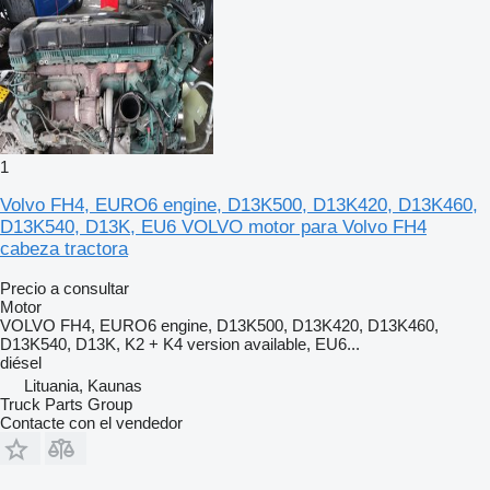
1
Volvo FH4, EURO6 engine, D13K500, D13K420, D13K460,
D13K540, D13K, EU6 VOLVO motor para Volvo FH4
cabeza tractora
Precio a consultar
Motor
VOLVO FH4, EURO6 engine, D13K500, D13K420, D13K460,
D13K540, D13K, K2 + K4 version available, EU6...
diésel
Lituania, Kaunas
Truck Parts Group
Contacte con el vendedor