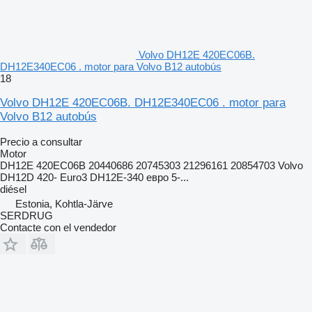
Volvo DH12E 420EC06B.
DH12E340EC06 . motor para Volvo B12 autobús
18
Volvo DH12E 420EC06B. DH12E340EC06 . motor para
Volvo B12 autobús
Precio a consultar
Motor
DH12E 420EC06B 20440686 20745303 21296161 20854703 Volvo
DH12D 420- Euro3 DH12E-340 евро 5-...
diésel
Estonia, Kohtla-Järve
SERDRUG
Contacte con el vendedor