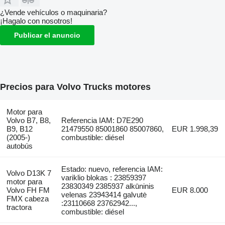
¿Vende vehículos o maquinaria?
¡Hagalo con nosotros!
Publicar el anuncio
Precios para Volvo Trucks motores
Motor para
Volvo B7, B8,
Referencia IAM: D7E290
B9, B12
21479550 85001860 85007860,
EUR 1.998,39
(2005-)
combustible: diésel
autobús
Estado: nuevo, referencia IAM:
Volvo D13K 7
variklio blokas : 23859397
motor para
23830349 2385937 alkūninis
Volvo FH FM
EUR 8.000
velenas 23943414 galvutė
FMX cabeza
:23110668 23762942...,
tractora
combustible: diésel