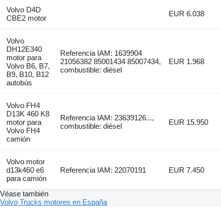
Volvo D4D
EUR 6.038
CBE2 motor
Volvo
DH12E340
Referencia IAM: 1639904
motor para
21056382 85001434 85007434,
EUR 1.968
Volvo B6, B7,
combustible: diésel
B9, B10, B12
autobús
Volvo FH4
D13K 460 K8
Referencia IAM: 23639126...,
motor para
EUR 15.950
combustible: diésel
Volvo FH4
camión
Volvo motor
d13k460 e6
Referencia IAM: 22070191
EUR 7.450
para camión
Véase también
Volvo Trucks motores en España