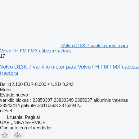
Volvo D13K 7 variklio motor para
Volvo FH FM FMX cabeza tractora
17
Volvo D13K 7 variklio motor para Volvo FH FM FMX cabeza
tractora
Bs 112.100
EUR 8.000
≈ USD 9.243
Motor
Estado
nuevo
variklio blokas : 23859397 23830349 2385937 alkūninis velenas
23943414 galvutė :23110668 23762942...
diésel
Lituania, Pagiriai
UAB ,,NIKA SERVICE''
Contacte con el vendedor