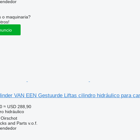
vendedor
s o maquinaria?
tros!
nuncio
inder VAN EEN Gestuurde Liftas cilindro hidráulico para ca
0
≈ USD 288,90
ro hidráulico
 Oirschot
ks and Parts v.o.f.
vendedor