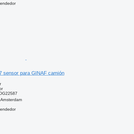
vendedor
 sensor para GINAF camión
r
or
OG22587
, Amsterdam
vendedor