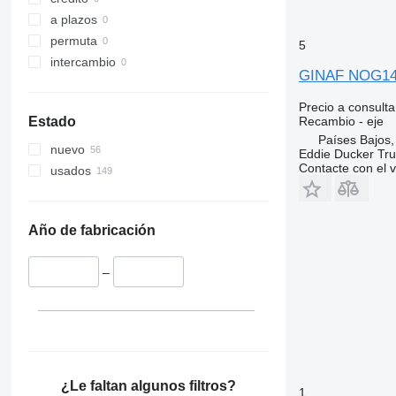
Tourismo
Midliner
SD
a plazos
Travego
Midlum
Terberg
permuta
5
Unimog
Premium
V40
intercambio
V-Class
Sandero
V60
GINAF NOG1425
Vario
Scenic
V90
Precio a consulta
Viano
T-series
VM
Recambio - eje
Estado
Vito
TRM
VNL
Países Bajos,
nuevo
Trafic
XC
Eddie Ducker Truc
Contacte con el 
usados
Twingo
Zoe
Año de fabricación
–
¿Le faltan algunos filtros?
1