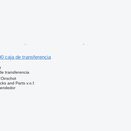
 caja de transferencia
r
de transferencia
 Oirschot
ks and Parts v.o.f.
vendedor