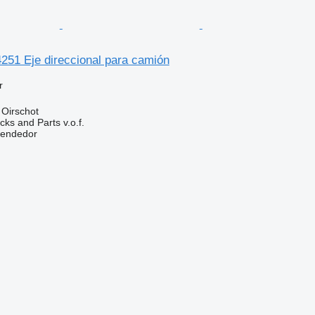
1 Eje direccional para camión
r
 Oirschot
ks and Parts v.o.f.
vendedor