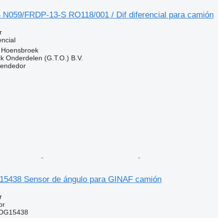
N059/FRDP-13-S RO118/001 / Dif diferencial para camión
r
ncial
, Hoensbroek
k Onderdelen (G.T.O.) B.V.
vendedor
5438 Sensor de ángulo para GINAF camión
r
or
OG15438