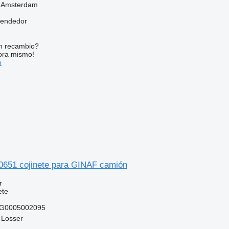
, Amsterdam
vendedor
n recambio?
ora mismo!
o
651 cojinete para GINAF camión
r
ete
OG0005002095
 Losser