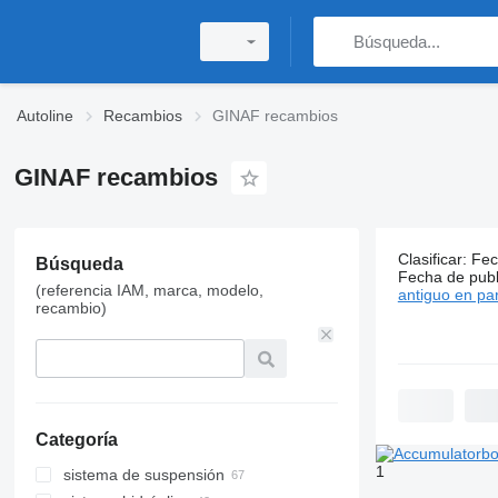
Autoline
Recambios
GINAF recambios
GINAF recambios
205 anunci
Clasificar
:
Fec
Búsqueda
Fecha de publ
Precio:
(referencia IAM, marca, modelo,
antiguo en par
Bs 500
recambio)
-
Bs 70.000
Categoría
1
sistema de suspensión