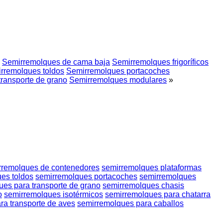
Semirremolques de cama baja
Semirremolques frigoríficos
rremolques toldos
Semirremolques portacoches
ransporte de grano
Semirremolques modulares
»
rremolques de contenedores
semirremolques plataformas
es toldos
semirremolques portacoches
semirremolques
es para transporte de grano
semirremolques chasis
o
semirremolques isotérmicos
semirremolques para chatarra
ra transporte de aves
semirremolques para caballos