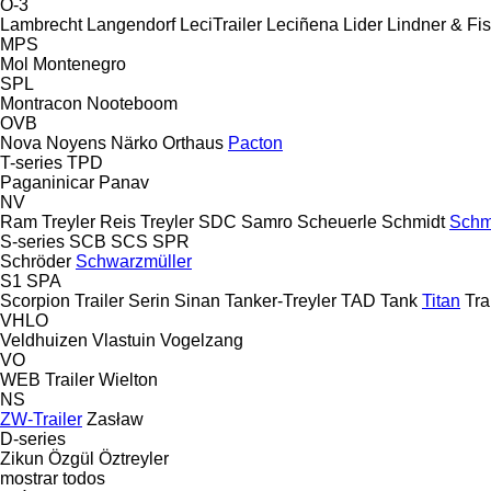
O-3
Lambrecht
Langendorf
LeciTrailer
Leciñena
Lider
Lindner & Fi
MPS
Mol
Montenegro
SPL
Montracon
Nooteboom
OVB
Nova
Noyens
Närko
Orthaus
Pacton
T-series
TPD
Paganinicar
Panav
NV
Ram Treyler
Reis Treyler
SDC
Samro
Scheuerle
Schmidt
Schm
S-series
SCB
SCS
SPR
Schröder
Schwarzmüller
S1
SPA
Scorpion Trailer
Serin
Sinan Tanker-Treyler
TAD
Tank
Titan
Tra
VHLO
Veldhuizen
Vlastuin
Vogelzang
VO
WEB Trailer
Wielton
NS
ZW-Trailer
Zasław
D-series
Zikun
Özgül
Öztreyler
mostrar todos