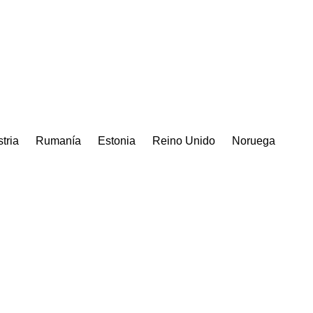
tria
Rumanía
Estonia
Reino Unido
Noruega