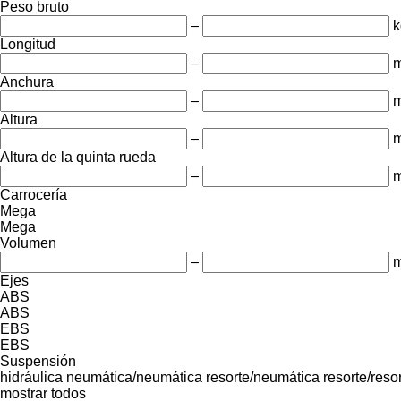
Peso bruto
–
k
Longitud
–
Anchura
–
Altura
–
Altura de la quinta rueda
–
Carrocería
Mega
Mega
Volumen
–
m
Ejes
ABS
ABS
EBS
EBS
Suspensión
hidráulica
neumática/neumática
resorte/neumática
resorte/reso
mostrar todos