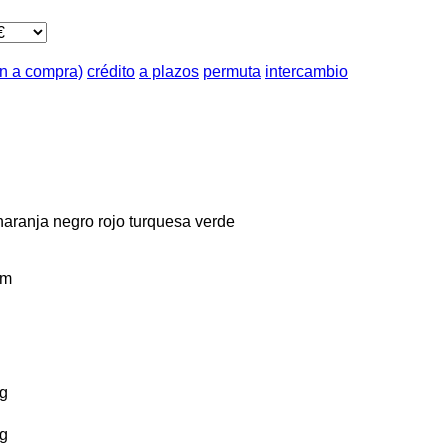
ón a compra)
crédito
a plazos
permuta
intercambio
naranja
negro
rojo
turquesa
verde
km
g
g