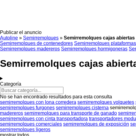
Publicar el anuncio
Autoline
»
Semirremolques
»
Semirremolques cajas abiertas
Semirremolques de contenedores
Semirremolques plataformas
Semirremolques madereros
Semirremolques hormigoneras
Sem
Semirremolques cajas abiert
Categoría
No se han encontrado resultados para esta consulta
semirremolques con lona corredera
semirremolques volquetes
semirremolques furgones
semirremolques cisterna
semirremolq
madereros
semirremolques para transporte de ganado
semirre
semirremolques con cinta transportadora
transportadores modu
semirremolques comerciales
semirremolques de exposición
se
semirremolques ligeros
mostrar todos