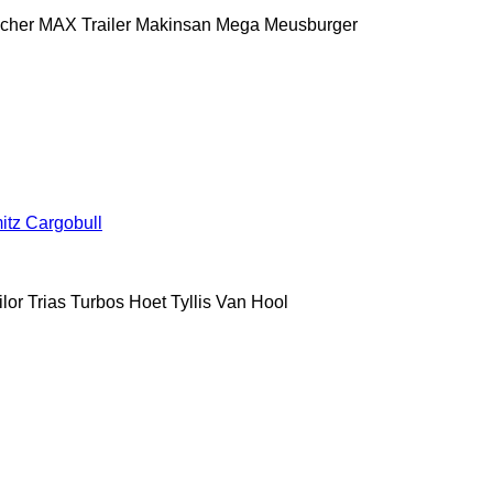
scher
MAX Trailer
Makinsan
Mega
Meusburger
itz Cargobull
ilor
Trias
Turbos Hoet
Tyllis
Van Hool