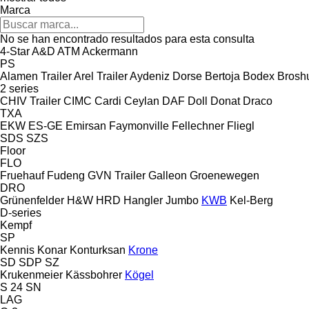
Marca
No se han encontrado resultados para esta consulta
4-Star
A&D
ATM
Ackermann
PS
Alamen Trailer
Arel Trailer
Aydeniz Dorse
Bertoja
Bodex
Brosh
2 series
CHIV Trailer
CIMC
Cardi
Ceylan
DAF
Doll
Donat
Draco
TXA
EKW
ES-GE
Emirsan
Faymonville
Fellechner
Fliegl
SDS
SZS
Floor
FLO
Fruehauf
Fudeng
GVN Trailer
Galleon
Groenewegen
DRO
Grünenfelder
H&W
HRD
Hangler
Jumbo
KWB
Kel-Berg
D-series
Kempf
SP
Kennis
Konar
Konturksan
Krone
SD
SDP
SZ
Krukenmeier
Kässbohrer
Kögel
S 24
SN
LAG