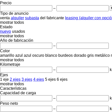
Precio
–
Tipo de anuncio
venta
alquiler
subasta
del fabricante
leasing (alquiler con opci
mostrar todos
Estado
nuevo
usados
mostrar todos
Año de fabricación
–
Color
amarillo
azul
azul oscuro
blanco
burdeos
dorado
gris
metálico
mostrar todos
Kilometraje
–
Ejes
1 eje
2 ejes
3 ejes
4 ejes
5 ejes
6 ejes
mostrar todos
Características
Capacidad de carga
–
k
Peso neto
–
k