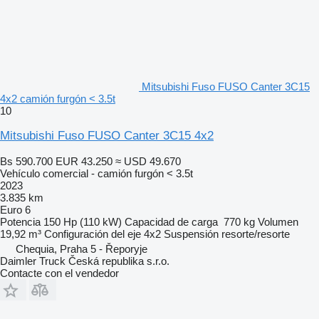
Mitsubishi Fuso FUSO Canter 3C15
4x2 camión furgón < 3.5t
10
Mitsubishi Fuso FUSO Canter 3C15 4x2
Bs 590.700
EUR 43.250
≈ USD 49.670
Vehículo comercial - camión furgón < 3.5t
2023
3.835 km
Euro 6
Potencia
150 Hp (110 kW)
Capacidad de carga
770 kg
Volumen
19,92 m³
Configuración del eje
4x2
Suspensión
resorte/resorte
Chequia, Praha 5 - Řeporyje
Daimler Truck Česká republika s.r.o.
Contacte con el vendedor