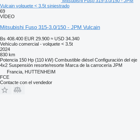
Mitsubishi Fuso 315-3.0/150 - JPM
Vulcain volquete < 3.5t siniestrado
69
VÍDEO
Mitsubishi Fuso 315-3.0/150 - JPM Vulcain
Bs 408.400
EUR 29.900
≈ USD 34.340
Vehículo comercial - volquete < 3.5t
2024
830 km
Potencia
150 Hp (110 kW)
Combustible
diésel
Configuración del eje
4x2
Suspensión
resorte/resorte
Marca de la carrocería
JPM
Francia, HUTTENHEIM
FCE
Contacte con el vendedor