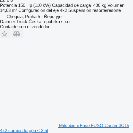
Euro 6
Potencia
150 Hp (110 kW)
Capacidad de carga
490 kg
Volumen
14,63 m³
Configuración del eje
4x2
Suspensión
resorte/resorte
Chequia, Praha 5 - Řeporyje
Daimler Truck Česká republika s.r.o.
Contacte con el vendedor
Mitsubishi Fuso FUSO Canter 3C15
4x2 camión furgón < 3.5t