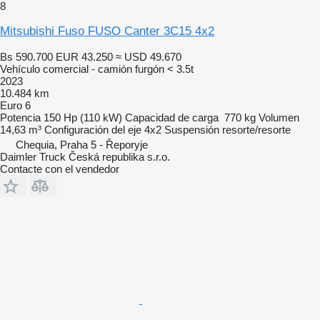
8
Mitsubishi Fuso FUSO Canter 3C15 4x2
Bs 590.700
EUR 43.250
≈ USD 49.670
Vehículo comercial - camión furgón < 3.5t
2023
10.484 km
Euro 6
Potencia
150 Hp (110 kW)
Capacidad de carga
770 kg
Volumen
14,63 m³
Configuración del eje
4x2
Suspensión
resorte/resorte
Chequia, Praha 5 - Řeporyje
Daimler Truck Česká republika s.r.o.
Contacte con el vendedor