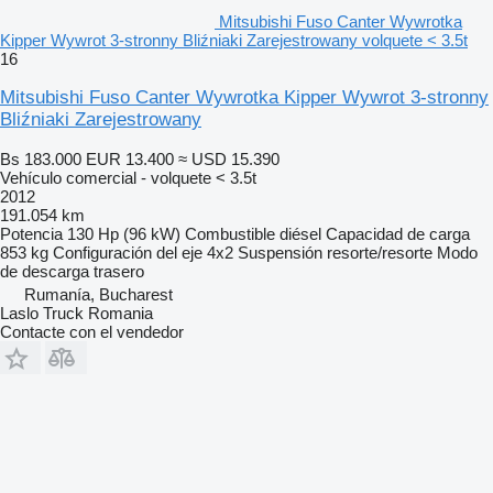
Mitsubishi Fuso Canter Wywrotka
Kipper Wywrot 3-stronny Bliźniaki Zarejestrowany volquete < 3.5t
16
Mitsubishi Fuso Canter Wywrotka Kipper Wywrot 3-stronny
Bliźniaki Zarejestrowany
Bs 183.000
EUR 13.400
≈ USD 15.390
Vehículo comercial - volquete < 3.5t
2012
191.054 km
Potencia
130 Hp (96 kW)
Combustible
diésel
Capacidad de carga
853 kg
Configuración del eje
4x2
Suspensión
resorte/resorte
Modo
de descarga
trasero
Rumanía, Bucharest
Laslo Truck Romania
Contacte con el vendedor