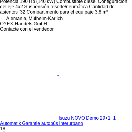
Potencia
190 Hp (140 kW)
Combustible
diésel
Configuración
del eje
4x2
Suspensión
resorte/neumática
Cantidad de
asientos
32
Compartimento para el equipaje
3,8 m³
Alemania, Mülheim-Kärlich
OYEX-Handels GmbH
Contacte con el vendedor
Isuzu NOVO Demo 29+1+1
Automatik Garantie autobús interurbano
18