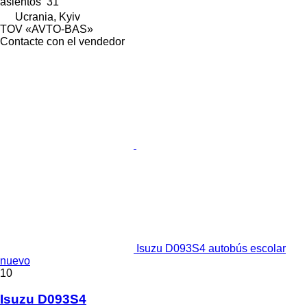
asientos
31
Ucrania, Kyiv
TOV «AVTO-BAS»
Contacte con el vendedor
Isuzu D093S4 autobús escolar
nuevo
10
Isuzu D093S4