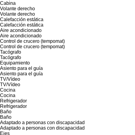
Cabina
Volante derecho
Volante derecho
Calefacción estática
Calefacción estática
Aire acondicionado
Aire acondicionado
Control de crucero (tempomat)
Control de crucero (tempomat)
Tacógrafo
Tacógrafo
Equipamiento
Asiento para el guía
Asiento para el guía
TV/Vídeo
TV/Vídeo
Cocina
Cocina
Refrigerador
Refrigerador
Baño
Baño
Adaptado a personas con discapacidad
Adaptado a personas con discapacidad
Ejes