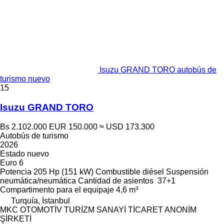
Isuzu GRAND TORO autobús de
turismo nuevo
15
Isuzu GRAND TORO
Bs 2.102.000
EUR 150.000
≈ USD 173.300
Autobús de turismo
2026
Estado
nuevo
Euro 6
Potencia
205 Hp (151 kW)
Combustible
diésel
Suspensión
neumática/neumática
Cantidad de asientos
37+1
Compartimento para el equipaje
4,6 m³
Turquía, İstanbul
MKC OTOMOTİV TURİZM SANAYİ TİCARET ANONİM
ŞİRKETİ