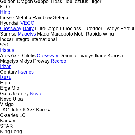
Golden Dragon
Göppel
Hess
HeuliezBus
Higer
KLQ
Hino
Liesse
Melpha
Rainbow
Selega
Hyundai
IVECO
Crossway
Daily
EuroCargo
Euroclass
Eurorider
Evadys
Ferqui
Sunrise
Magelys
Mago
Marcopolo
Mobi
Rapido
Wing
Indcar
Integro
International
530
Irisbus
Ares
Axer
Citelis
Crossway
Domino
Evadys
Iliade
Karosa
Magelys
Midys
Proway
Recreo
Irizar
Century
I-series
Isuzu
Erga
Erga Mio
Gala
Journey
Novo
Novo Ultra
Visigo
JAC
Jelcz
KAvZ
Karosa
C-series
LC
Karsan
STAR
King Long