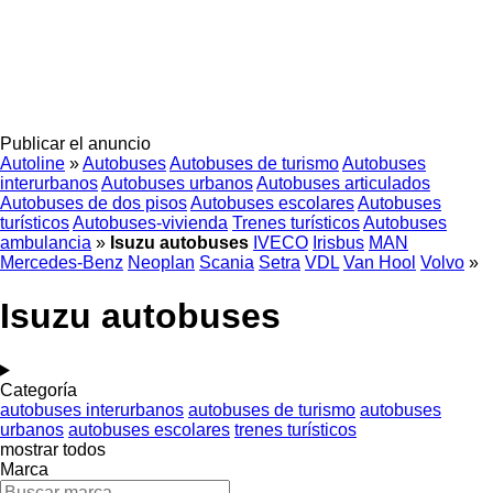
Publicar el anuncio
Autoline
»
Autobuses
Autobuses de turismo
Autobuses
interurbanos
Autobuses urbanos
Autobuses articulados
Autobuses de dos pisos
Autobuses escolares
Autobuses
turísticos
Autobuses-vivienda
Trenes turísticos
Autobuses
ambulancia
»
Isuzu autobuses
IVECO
Irisbus
MAN
Mercedes-Benz
Neoplan
Scania
Setra
VDL
Van Hool
Volvo
»
Isuzu autobuses
Categoría
autobuses interurbanos
autobuses de turismo
autobuses
urbanos
autobuses escolares
trenes turísticos
mostrar todos
Marca