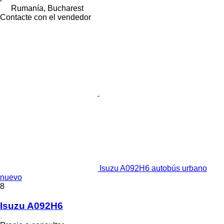
Rumanía, Bucharest
Contacte con el vendedor
Isuzu A092H6 autobús urbano
nuevo
8
Isuzu A092H6