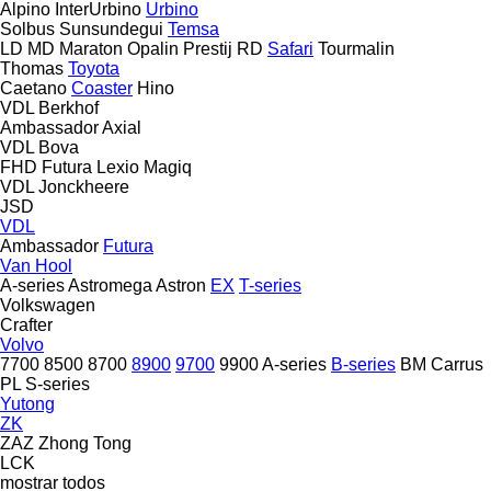
Alpino
InterUrbino
Urbino
Solbus
Sunsundegui
Temsa
LD
MD
Maraton
Opalin
Prestij
RD
Safari
Tourmalin
Thomas
Toyota
Caetano
Coaster
Hino
VDL Berkhof
Ambassador
Axial
VDL Bova
FHD
Futura
Lexio
Magiq
VDL Jonckheere
JSD
VDL
Ambassador
Futura
Van Hool
A-series
Astromega
Astron
EX
T-series
Volkswagen
Crafter
Volvo
7700
8500
8700
8900
9700
9900
A-series
B-series
BM
Carrus
PL
S-series
Yutong
ZK
ZAZ
Zhong Tong
LCK
mostrar todos