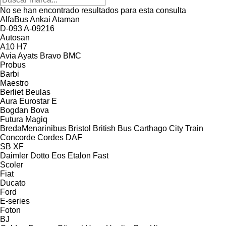
No se han encontrado resultados para esta consulta
AlfaBus
Ankai
Ataman
D-093
A-09216
Autosan
A10
H7
Avia
Ayats Bravo
BMC
Probus
Barbi
Maestro
Berliet
Beulas
Aura
Eurostar E
Bogdan
Bova
Futura
Magiq
BredaMenarinibus
Bristol
British Bus
Carthago
City Train
Concorde
Cordes
DAF
SB
XF
Daimler
Dotto
Eos
Etalon
Fast
Scoler
Fiat
Ducato
Ford
E-series
Foton
BJ