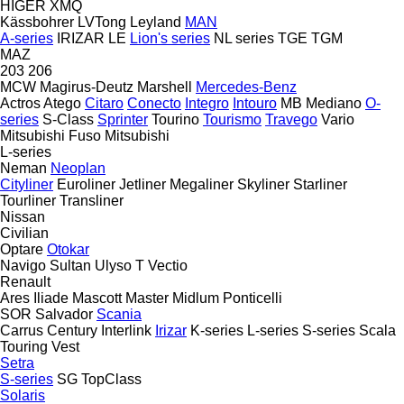
HIGER
XMQ
Kässbohrer
LVTong
Leyland
MAN
A-series
IRIZAR
LE
Lion's series
NL series
TGE
TGM
MAZ
203
206
MCW
Magirus-Deutz
Marshell
Mercedes-Benz
Actros
Atego
Citaro
Conecto
Integro
Intouro
MB
Mediano
O-
series
S-Class
Sprinter
Tourino
Tourismo
Travego
Vario
Mitsubishi Fuso
Mitsubishi
L-series
Neman
Neoplan
Cityliner
Euroliner
Jetliner
Megaliner
Skyliner
Starliner
Tourliner
Transliner
Nissan
Civilian
Optare
Otokar
Navigo
Sultan
Ulyso T
Vectio
Renault
Ares
Iliade
Mascott
Master
Midlum
Ponticelli
SOR
Salvador
Scania
Carrus
Century
Interlink
Irizar
K-series
L-series
S-series
Scala
Touring
Vest
Setra
S-series
SG
TopClass
Solaris