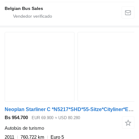
Belgian Bus Sales
Neoplan Starliner C *N5217*SHD*55-Sitze*Cityliner*EEV*
Bs 954.700
EUR 69.900
≈ USD 80.280
Autobús de turismo
2011
760.722 km
Euro 5