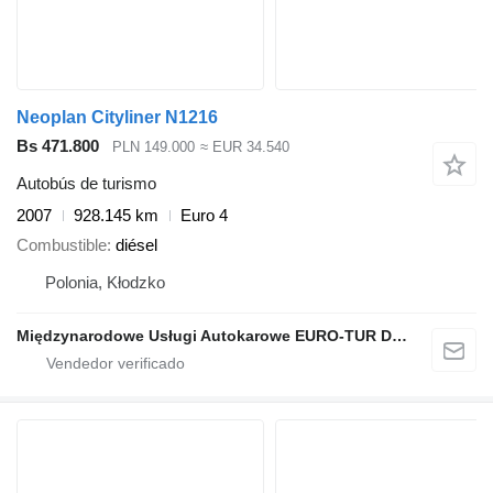
Neoplan Cityliner N1216
Bs 471.800
PLN 149.000
≈ EUR 34.540
Autobús de turismo
2007
928.145 km
Euro 4
Combustible
diésel
Polonia, Kłodzko
Międzynarodowe Usługi Autokarowe EURO-TUR Dariusz Polański