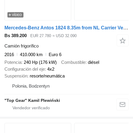
VÍDEO
Mercedes-Benz Antos 1824 8.35m from NL Carrier Vector 1850 3x doors + lift
Bs 389.200
EUR 27.780
≈ USD 32.090
Camión frigorífico
2016
410.000 km
Euro 6
Potencia
240 Hp (176 kW)
Combustible
diésel
Configuración del eje
4x2
Suspensión
resorte/neumática
Polonia, Bodzentyn
"Top Gear" Kamil Plewiński