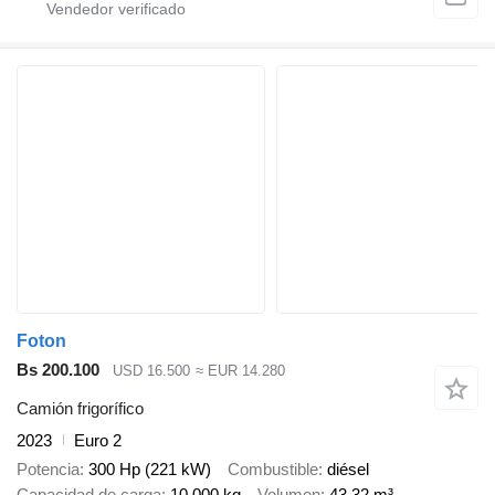
Foton
Bs 200.100
USD 16.500
≈ EUR 14.280
Camión frigorífico
2023
Euro 2
Potencia
300 Hp (221 kW)
Combustible
diésel
Capacidad de carga
10.000 kg
Volumen
43,32 m³