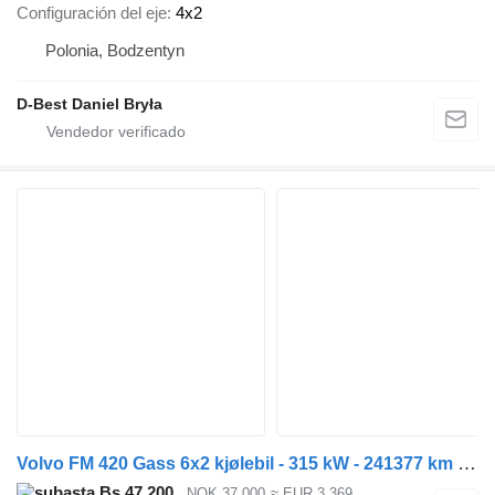
Configuración del eje
4x2
Polonia, Bodzentyn
D-Best Daniel Bryła
Volvo FM 420 Gass 6x2 kjølebil - 315 kW - 241377 km - Bakløfter - EU g
Bs 47.200
NOK 37.000
≈ EUR 3.369