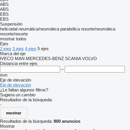
ABS
ABS
EBS
EBS
Suspensión
helicoidal
neumática/neumática
parabólica
resorte/neumática
resorte/resorte
mostrar todos
Ejes
2 ejes
3 ejes
4 ejes
5 ejes
Marca del eje
IVECO
MAN
MERCEDES-BENZ
SCANIA
VOLVO
Distancia entre ejes
–
mm
Eje de elevación
Eje de elevación
¿Le faltan algunos filtros?
Sugiera un cambio
Resultados de la búsqueda:
-
mostrar
Resultados de la búsqueda:
800 anuncios
Mostrar