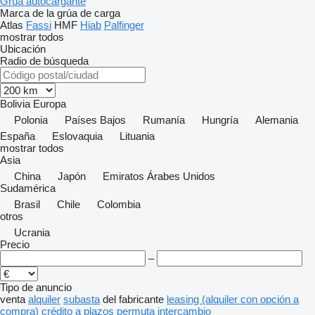
Grúa autocargante
Marca de la grúa de carga
Atlas
Fassi
HMF
Hiab
Palfinger
mostrar todos
Ubicación
Radio de búsqueda
Bolivia
Europa
Polonia
Países Bajos
Rumanía
Hungría
Alemania
España
Eslovaquia
Lituania
mostrar todos
Asia
China
Japón
Emiratos Árabes Unidos
Sudamérica
Brasil
Chile
Colombia
otros
Ucrania
Precio
–
Tipo de anuncio
venta
alquiler
subasta
del fabricante
leasing (alquiler con opción a
compra)
crédito
a plazos
permuta
intercambio