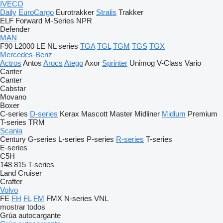
IVECO
Daily
EuroCargo
Eurotrakker
Stralis
Trakker
ELF
Forward
M-Series
NPR
Defender
MAN
F90
L2000
LE
NL series
TGA
TGL
TGM
TGS
TGX
Mercedes-Benz
Actros
Antos
Arocs
Atego
Axor
Sprinter
Unimog
V-Class
Vario
Canter
Canter
Cabstar
Movano
Boxer
C-series
D-series
Kerax
Mascott
Master
Midliner
Midlum
Premium
T-series
TRM
Scania
Century
G-series
L-series
P-series
R-series
T-series
E-series
C5H
148
815
T-series
Land Cruiser
Crafter
Volvo
FE
FH
FL
FM
FMX
N-series
VNL
mostrar todos
Grúa autocargante