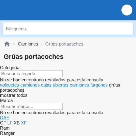
Camiones
Grúas portacoches
Grúas portacoches
Categoría
No se han encontrado resultados para esta consulta
volquetes
camiones cajas abiertas
camiones furgones
grúas
portacoches
mostrar todos
Marca
No se han encontrado resultados para esta consulta
DAF
CF
LF
XB
XF
Ram
Ranger