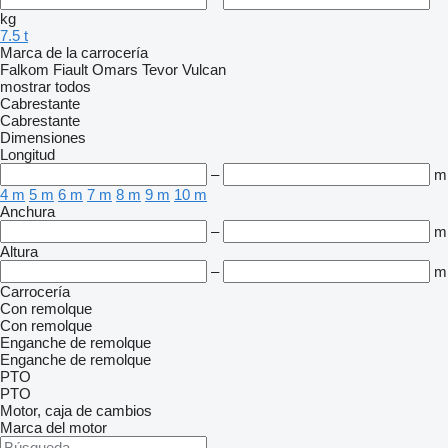
kg
7.5 t
Marca de la carrocería
Falkom
Fiault
Omars
Tevor
Vulcan
mostrar todos
Cabrestante
Cabrestante
Dimensiones
Longitud
–
m
4 m
5 m
6 m
7 m
8 m
9 m
10 m
Anchura
–
m
Altura
–
m
Carrocería
Con remolque
Con remolque
Enganche de remolque
Enganche de remolque
PTO
PTO
Motor, caja de cambios
Marca del motor