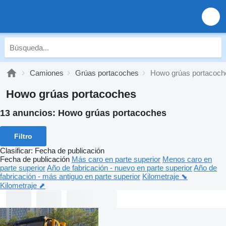
Camiones
Grúas portacoches
Howo grúas portacoch
Howo grúas portacoches
13 anuncios:
Howo grúas portacoches
Filtro
Clasificar
:
Fecha de publicación
Fecha de publicación
Más caro en parte superior
Menos caro en
parte superior
Año de fabricación - nuevo en parte superior
Año de
fabricación - más antiguo en parte superior
Kilometraje ⬊
Kilometraje ⬈