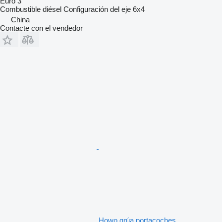
Euro 3
Combustible
diésel
Configuración del eje
6x4
China
Contacte con el vendedor
Howo grúa portacoches