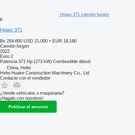
Howo 371 camión furgón
6
Howo 371
Bs 254.600
USD 21.000
≈ EUR 18.180
Camión furgón
2022
Euro 2
Potencia
371 Hp (273 kW)
Combustible
diésel
China, Hefei
Hefei Huake Construction Machinery Co., Ltd
Contacte con el vendedor
¿Vende vehículos o maquinaria?
¡Hagalo con nosotros!
Publicar el anuncio