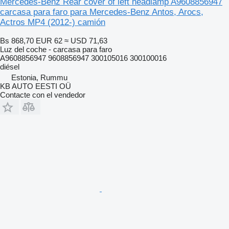
Mercedes-Benz Rear cover of left headlamp A9608856947
carcasa para faro para Mercedes-Benz Antos, Arocs,
Actros MP4 (2012-) camión
Bs 868,70
EUR 62
≈ USD 71,63
Luz del coche - carcasa para faro
А9608856947 9608856947 300105016 300100016
diésel
Estonia, Rummu
KB AUTO EESTI OÜ
Contacte con el vendedor