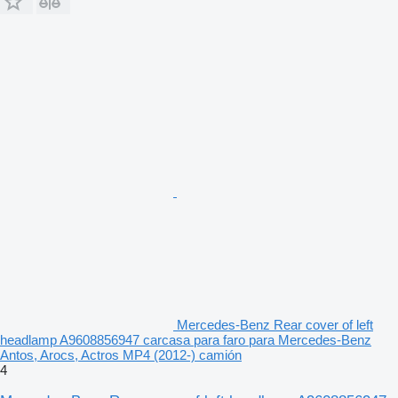
Mercedes-Benz Rear cover of left
headlamp A9608856947 carcasa para faro para Mercedes-Benz
Antos, Arocs, Actros MP4 (2012-) camión
4