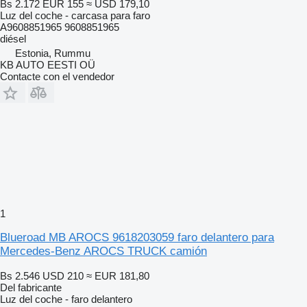
Bs 2.172
EUR 155
≈ USD 179,10
Luz del coche - carcasa para faro
A9608851965 9608851965
diésel
Estonia, Rummu
KB AUTO EESTI OÜ
Contacte con el vendedor
1
Blueroad MB AROCS 9618203059 faro delantero para
Mercedes-Benz AROCS TRUCK camión
Bs 2.546
USD 210
≈ EUR 181,80
Del fabricante
Luz del coche - faro delantero