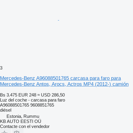
3
Mercedes-Benz A96088501765 carcasa para faro para
Mercedes-Benz Antos, Arocs, Actros MP4 (2012-) camión
Bs 3.475
EUR 248
≈ USD 286,50
Luz del coche - carcasa para faro
A96088501765 9608851765
diésel
Estonia, Rummu
KB AUTO EESTI OÜ
Contacte con el vendedor