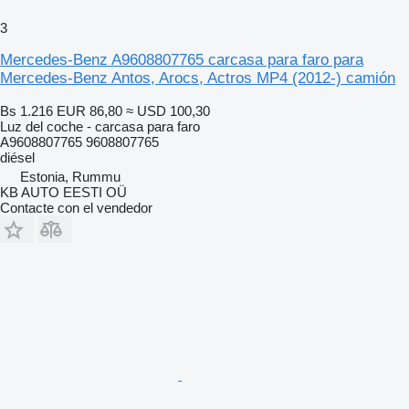
3
Mercedes-Benz A9608807765 carcasa para faro para
Mercedes-Benz Antos, Arocs, Actros MP4 (2012-) camión
Bs 1.216
EUR 86,80
≈ USD 100,30
Luz del coche - carcasa para faro
A9608807765 9608807765
diésel
Estonia, Rummu
KB AUTO EESTI OÜ
Contacte con el vendedor