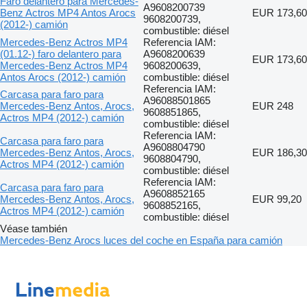
Faro delantero para Mercedes-
A9608200739
Benz Actros MP4 Antos Arocs
EUR 173,60
9608200739,
(2012-) camión
combustible: diésel
Mercedes-Benz Actros MP4
Referencia IAM:
(01.12-) faro delantero para
A9608200639
EUR 173,60
Mercedes-Benz Actros MP4
9608200639,
Antos Arocs (2012-) camión
combustible: diésel
Referencia IAM:
Carcasa para faro para
A96088501865
Mercedes-Benz Antos, Arocs,
EUR 248
9608851865,
Actros MP4 (2012-) camión
combustible: diésel
Referencia IAM:
Carcasa para faro para
A9608804790
Mercedes-Benz Antos, Arocs,
EUR 186,30
9608804790,
Actros MP4 (2012-) camión
combustible: diésel
Referencia IAM:
Carcasa para faro para
A9608852165
Mercedes-Benz Antos, Arocs,
EUR 99,20
9608852165,
Actros MP4 (2012-) camión
combustible: diésel
Véase también
Mercedes-Benz Arocs luces del coche en España para camión