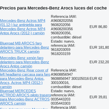
Precios para Mercedes-Benz Arocs luces del coche
Referencia IAM:
Mercedes-Benz Actros MP4
A9608202056
(01.12-) luz antiniebla para
9608202056
EUR 86,80
Mercedes-Benz Actros MP4
A9608200356
Antos Arocs (2012-) camión
9608200356,
combustible: diésel
Estado: nuevo,
Blueroad MB AROCS faro
referencia IAM:
delantero para Mercedes-Benz
EUR 181,80
9618203059
AROCS TRUCK camión
9618203159
Mercedes-Benz xenón faro
delantero para Mercedes-Benz
EUR 232,20
Arocs Antos camión
Mercedes-Benz Rear cover of
Referencia IAM:
left headlamp carcasa para faro
А9608856947
para Mercedes-Benz Antos,
9608856947 300105016
EUR 62
Arocs, Actros MP4 (2012-)
300100016,
camión
combustible: diésel
Blueroad MERCEDES
Estado: nuevo,
ACTROD AROCS piloto trasero
referencia IAM:
EUR 39,81
para Mercedes-Benz ACTROS
0035443203
AROCS camión
0035443303
Referencia IAM: