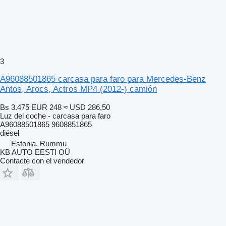
3
A96088501865 carcasa para faro para Mercedes-Benz
Antos, Arocs, Actros MP4 (2012-) camión
Bs 3.475
EUR 248
≈ USD 286,50
Luz del coche - carcasa para faro
A96088501865 9608851865
diésel
Estonia, Rummu
KB AUTO EESTI OÜ
Contacte con el vendedor