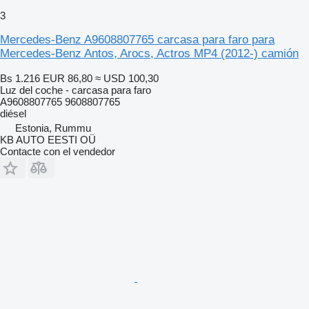
3
Mercedes-Benz A9608807765 carcasa para faro para
Mercedes-Benz Antos, Arocs, Actros MP4 (2012-) camión
Bs 1.216
EUR 86,80
≈ USD 100,30
Luz del coche - carcasa para faro
A9608807765 9608807765
diésel
Estonia, Rummu
KB AUTO EESTI OÜ
Contacte con el vendedor