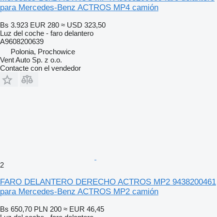
para Mercedes-Benz ACTROS MP4 camión
Bs 3.923
EUR 280
≈ USD 323,50
Luz del coche - faro delantero
A9608200639
Polonia, Prochowice
Vent Auto Sp. z o.o.
Contacte con el vendedor
2
FARO DELANTERO DERECHO ACTROS MP2 9438200461
para Mercedes-Benz ACTROS MP2 camión
Bs 650,70
PLN 200
≈ EUR 46,45