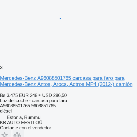
3
Mercedes-Benz A96088501765 carcasa para faro para
Mercedes-Benz Antos, Arocs, Actros MP4 (2012-) camión
Bs 3.475
EUR 248
≈ USD 286,50
Luz del coche - carcasa para faro
A96088501765 9608851765
diésel
Estonia, Rummu
KB AUTO EESTI OÜ
Contacte con el vendedor