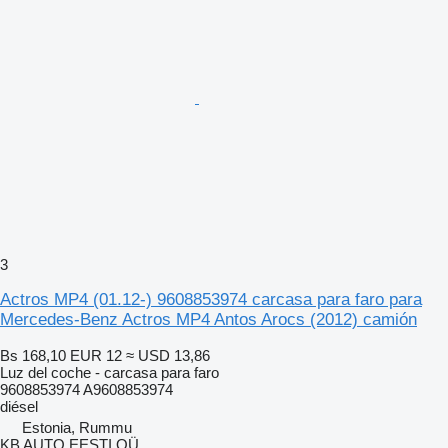
3
Actros MP4 (01.12-) 9608853974 carcasa para faro para
Mercedes-Benz Actros MP4 Antos Arocs (2012) camión
Bs 168,10
EUR 12
≈ USD 13,86
Luz del coche - carcasa para faro
9608853974 A9608853974
diésel
Estonia, Rummu
KB AUTO EESTI OÜ