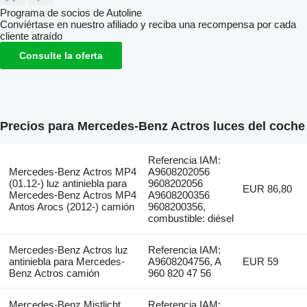
Programa de socios de Autoline
Conviértase en nuestro afiliado y reciba una recompensa por cada
cliente atraído
Consulte la oferta
Precios para Mercedes-Benz Actros luces del coche
Referencia IAM:
Mercedes-Benz Actros MP4
A9608202056
(01.12-) luz antiniebla para
9608202056
EUR 86,80
Mercedes-Benz Actros MP4
A9608200356
Antos Arocs (2012-) camión
9608200356,
combustible: diésel
Mercedes-Benz Actros luz
Referencia IAM:
antiniebla para Mercedes-
A9608204756, A
EUR 59
Benz Actros camión
960 820 47 56
Mercedes-Benz Mistlicht
Referencia IAM: