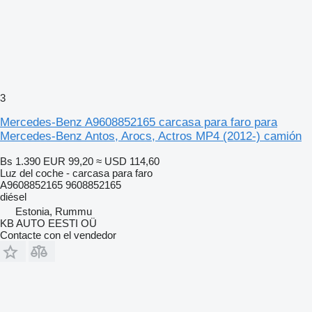
3
Mercedes-Benz A9608852165 carcasa para faro para
Mercedes-Benz Antos, Arocs, Actros MP4 (2012-) camión
Bs 1.390
EUR 99,20
≈ USD 114,60
Luz del coche - carcasa para faro
A9608852165 9608852165
diésel
Estonia, Rummu
KB AUTO EESTI OÜ
Contacte con el vendedor