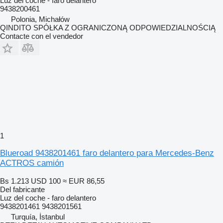
Luz del coche - faro delantero
9438200461
Polonia, Michałów
QINDITO SPÓŁKA Z OGRANICZONĄ ODPOWIEDZIALNOŚCIĄ
Contacte con el vendedor
1
Blueroad 9438201461 faro delantero para Mercedes-Benz
ACTROS camión
Bs 1.213
USD 100
≈ EUR 86,55
Del fabricante
Luz del coche - faro delantero
9438201461 9438201561
Turquía, İstanbul