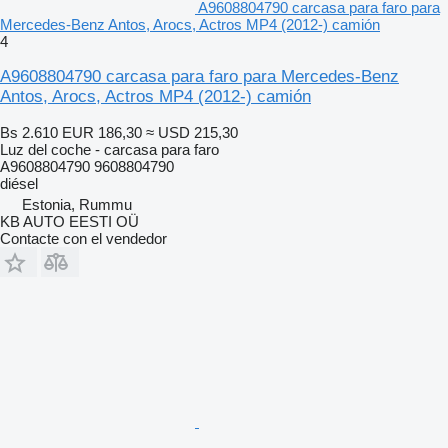
A9608804790 carcasa para faro para
Mercedes-Benz Antos, Arocs, Actros MP4 (2012-) camión
4
A9608804790 carcasa para faro para Mercedes-Benz
Antos, Arocs, Actros MP4 (2012-) camión
Bs 2.610
EUR 186,30
≈ USD 215,30
Luz del coche - carcasa para faro
A9608804790 9608804790
diésel
Estonia, Rummu
KB AUTO EESTI OÜ
Contacte con el vendedor