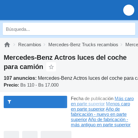
Recambios
Mercedes-Benz Trucks recambios
Merce
Mercedes-Benz Actros luces del coche
para camión
107 anuncios:
Mercedes-Benz Actros luces del coche para 
Precio:
Bs 110 - Bs 17.000
Fecha de publicación
Más caro
en parte superior
Menos caro
en parte superior
Año de
fabricación - nuevo en parte
superior
Año de fabricación -
más antiguo en parte superior