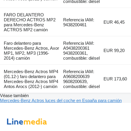
combustible: diésel
FARO DELANTERO
DERECHO ACTROS MP2
Referencia IAM:
EUR 46,45
para Mercedes-Benz
9438200461
ACTROS MP2 camión
Faro delantero para
Referencia IAM:
Mercedes-Benz Actros, Axor
A9438200361
EUR 99,20
MP1, MP2, MP3 (1996-
9438200361,
2014) camión
combustible: diésel
Mercedes-Benz Actros MP4
Referencia IAM:
(01.12-) faro delantero para
A9608200639
EUR 173,60
Mercedes-Benz Actros MP4
9608200639,
Antos Arocs (2012-) camión
combustible: diésel
Véase también
Mercedes-Benz Actros luces del coche en España para camión