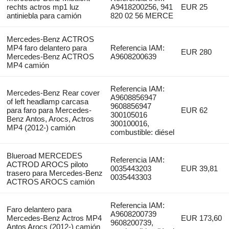
rechts actros mp1 luz
A9418200256, 941
EUR 25
antiniebla para camión
820 02 56 MERCE
Mercedes-Benz ACTROS
MP4 faro delantero para
Referencia IAM:
EUR 280
Mercedes-Benz ACTROS
A9608200639
MP4 camión
Referencia IAM:
Mercedes-Benz Rear cover
А9608856947
of left headlamp carcasa
9608856947
para faro para Mercedes-
EUR 62
300105016
Benz Antos, Arocs, Actros
300100016,
MP4 (2012-) camión
combustible: diésel
Blueroad MERCEDES
Referencia IAM:
ACTROD AROCS piloto
0035443203
EUR 39,81
trasero para Mercedes-Benz
0035443303
ACTROS AROCS camión
Referencia IAM:
Faro delantero para
A9608200739
Mercedes-Benz Actros MP4
EUR 173,60
9608200739,
Antos Arocs (2012-) camión