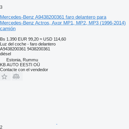
3
Mercedes-Benz A9438200361 faro delantero para
Mercedes-Benz Actros, Axor MP1, MP2, MP3 (1996-2014)
camión
Bs 1.390
EUR 99,20
≈ USD 114,60
Luz del coche - faro delantero
A9438200361 9438200361
diésel
Estonia, Rummu
KB AUTO EESTI OÜ
Contacte con el vendedor
2