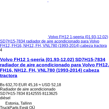
Volvo FH12 1-seeria (01.93-12.02)
SD7H15-7834 radiador de aire acondicionado para Volvo
FH12, FH16, NH12, FH, VNL780 (1993-2014) cabeza tractora
4
Volvo FH12 1-seeria (01.93-12.02) SD7H15-7834
radiador de aire acondicionado para Volvo FH12,
FH16, NH12, FH, VNL780 (1993-2014) cabeza
tractora
Bs 632,70
EUR 45,16
≈ USD 52,18
Radiador de aire acondicionado
SD7H15-7834 8142555 8113625
diésel
Estonia, Tallinn
TruckParts Eesti OÜ