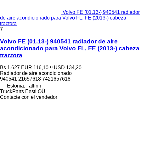
Volvo FE (01.13-) 940541 radiador
de aire acondicionado para Volvo FL, FE (2013-) cabeza
tractora
7
Volvo FE (01.13-) 940541 radiador de aire
acondicionado para Volvo FL, FE (2013-) cabeza
tractora
Bs 1.627
EUR 116,10
≈ USD 134,20
Radiador de aire acondicionado
940541 21657618 7421657618
Estonia, Tallinn
TruckParts Eesti OÜ
Contacte con el vendedor