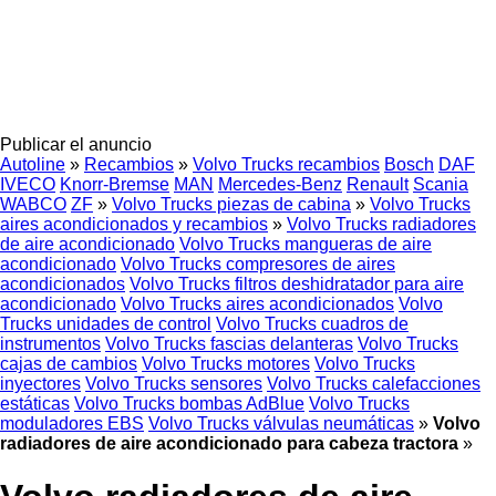
Publicar el anuncio
Autoline
»
Recambios
»
Volvo Trucks recambios
Bosch
DAF
IVECO
Knorr-Bremse
MAN
Mercedes-Benz
Renault
Scania
WABCO
ZF
»
Volvo Trucks piezas de cabina
»
Volvo Trucks
aires acondicionados y recambios
»
Volvo Trucks radiadores
de aire acondicionado
Volvo Trucks mangueras de aire
acondicionado
Volvo Trucks compresores de aires
acondicionados
Volvo Trucks filtros deshidratador para aire
acondicionado
Volvo Trucks aires acondicionados
Volvo
Trucks unidades de control
Volvo Trucks cuadros de
instrumentos
Volvo Trucks fascias delanteras
Volvo Trucks
cajas de cambios
Volvo Trucks motores
Volvo Trucks
inyectores
Volvo Trucks sensores
Volvo Trucks calefacciones
estáticas
Volvo Trucks bombas AdBlue
Volvo Trucks
moduladores EBS
Volvo Trucks válvulas neumáticas
»
Volvo
radiadores de aire acondicionado para cabeza tractora
»