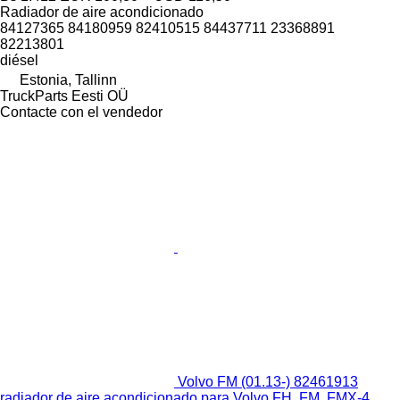
Radiador de aire acondicionado
84127365 84180959 82410515 84437711 23368891
82213801
diésel
Estonia, Tallinn
TruckParts Eesti OÜ
Contacte con el vendedor
Volvo FM (01.13-) 82461913
radiador de aire acondicionado para Volvo FH, FM, FMX-4