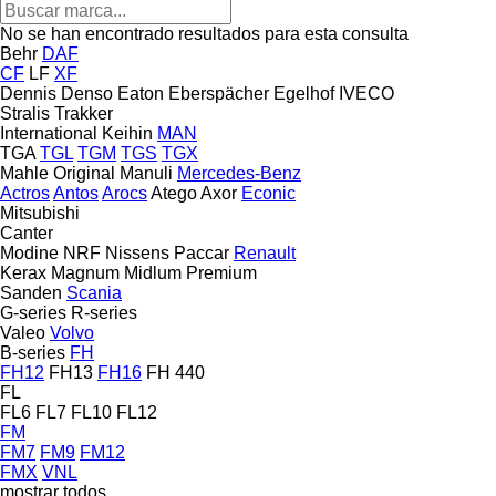
No se han encontrado resultados para esta consulta
Behr
DAF
CF
LF
XF
Dennis
Denso
Eaton
Eberspächer
Egelhof
IVECO
Stralis
Trakker
International
Keihin
MAN
TGA
TGL
TGM
TGS
TGX
Mahle Original
Manuli
Mercedes-Benz
Actros
Antos
Arocs
Atego
Axor
Econic
Mitsubishi
Canter
Modine
NRF
Nissens
Paccar
Renault
Kerax
Magnum
Midlum
Premium
Sanden
Scania
G-series
R-series
Valeo
Volvo
B-series
FH
FH12
FH13
FH16
FH 440
FL
FL6
FL7
FL10
FL12
FM
FM7
FM9
FM12
FMX
VNL
mostrar todos