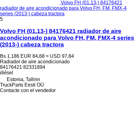
Volvo FH (01.13-) 84176421
radiador de aire acondicionado para Volvo FH, FM, FMX-4
series (2013-) cabeza tractora
5
Volvo FH (01.13-) 84176421 radiador de aire
acondicionado para Volvo FH, FM, FMX-4 series
(2013-) cabeza tractora
Bs 1.186
EUR 84,68
≈ USD 97,84
Radiador de aire acondicionado
84176421 82331894
diésel
Estonia, Tallinn
TruckParts Eesti OÜ
Contacte con el vendedor