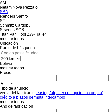
AM
Netam
Nova
Pezzaioli
SBA
Renders
Samro
ST
Schmitz Cargobull
S-series
SCB
Titan
Van Hool
ZW-Trailer
mostrar todos
Ubicación
Radio de búsqueda
Bolivia
mostrar todos
Precio
–
Tipo de anuncio
venta
del fabricante
leasing (alquiler con opción a compra)
crédito
a plazos
permuta
intercambio
mostrar todos
Año de fabricación
–