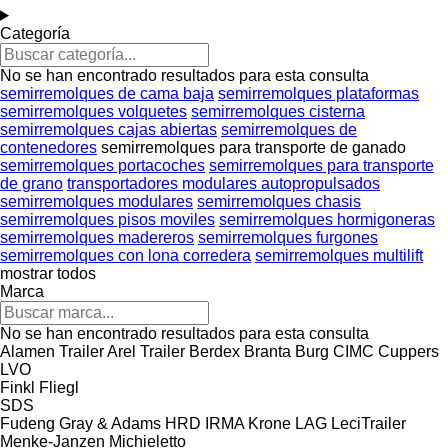
Categoría
No se han encontrado resultados para esta consulta
semirremolques de cama baja
semirremolques plataformas
semirremolques volquetes
semirremolques cisterna
semirremolques cajas abiertas
semirremolques de
contenedores
semirremolques para transporte de ganado
semirremolques portacoches
semirremolques para transporte
de grano
transportadores modulares autopropulsados
semirremolques modulares
semirremolques chasis
semirremolques pisos moviles
semirremolques hormigoneras
semirremolques madereros
semirremolques furgones
semirremolques con lona corredera
semirremolques multilift
mostrar todos
Marca
No se han encontrado resultados para esta consulta
Alamen Trailer
Arel Trailer
Berdex
Branta
Burg
CIMC
Cuppers
LVO
Finkl
Fliegl
SDS
Fudeng
Gray & Adams
HRD
IRMA
Krone
LAG
LeciTrailer
Menke-Janzen
Michieletto