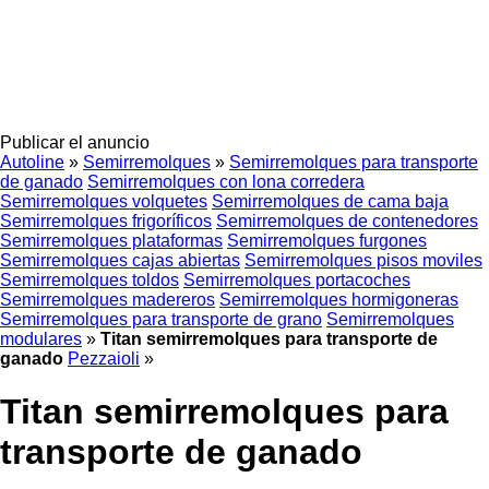
Publicar el anuncio
Autoline
»
Semirremolques
»
Semirremolques para transporte
de ganado
Semirremolques con lona corredera
Semirremolques volquetes
Semirremolques de cama baja
Semirremolques frigoríficos
Semirremolques de contenedores
Semirremolques plataformas
Semirremolques furgones
Semirremolques cajas abiertas
Semirremolques pisos moviles
Semirremolques toldos
Semirremolques portacoches
Semirremolques madereros
Semirremolques hormigoneras
Semirremolques para transporte de grano
Semirremolques
modulares
»
Titan semirremolques para transporte de
ganado
Pezzaioli
»
Titan semirremolques para
transporte de ganado