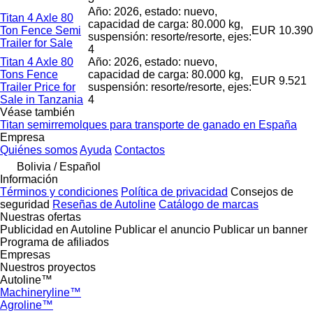
Año: 2026, estado: nuevo,
Titan 4 Axle 80
capacidad de carga: 80.000 kg,
Ton Fence Semi
EUR 10.390
suspensión: resorte/resorte, ejes:
Trailer for Sale
4
Titan 4 Axle 80
Año: 2026, estado: nuevo,
Tons Fence
capacidad de carga: 80.000 kg,
EUR 9.521
Trailer Price for
suspensión: resorte/resorte, ejes:
Sale in Tanzania
4
Véase también
Titan semirremolques para transporte de ganado en España
Empresa
Quiénes somos
Ayuda
Contactos
Bolivia / Español
Información
Términos y condiciones
Política de privacidad
Consejos de
seguridad
Reseñas de Autoline
Catálogo de marcas
Nuestras ofertas
Publicidad en Autoline
Publicar el anuncio
Publicar un banner
Programa de afiliados
Empresas
Nuestros proyectos
Autoline™
Machineryline™
Agroline™