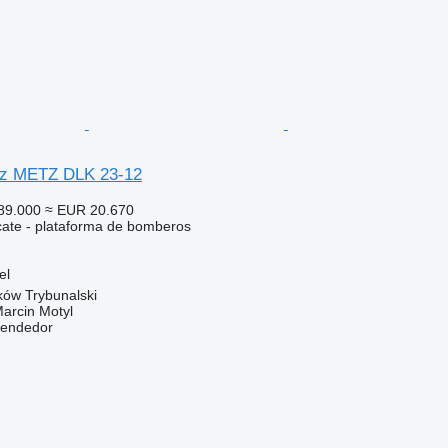
z METZ DLK 23-12
89.000
≈ EUR 20.670
cate - plataforma de bomberos
el
rków Trybunalski
rcin Motyl
vendedor