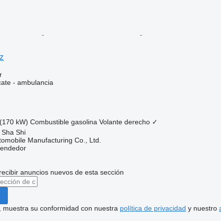
z
r
cate - ambulancia
(170 kW)
Combustible
gasolina
Volante derecho
✓
 Sha Shi
omobile Manufacturing Co., Ltd.
vendedor
recibir anuncios nuevos de esta sección
uí, muestra su conformidad con nuestra
política de privacidad
y nuestro