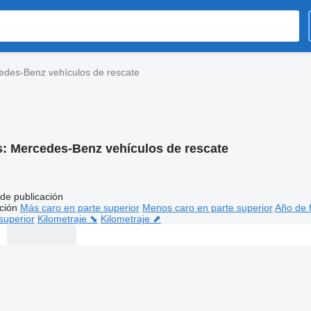
edes-Benz vehículos de rescate
s:
Mercedes-Benz vehículos de rescate
de publicación
ción
Más caro en parte superior
Menos caro en parte superior
Año de f
superior
Kilometraje ⬊
Kilometraje ⬈