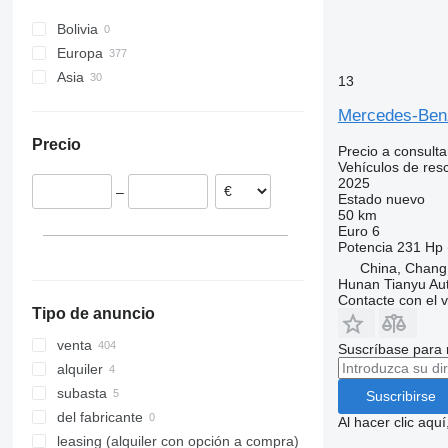
Vario
Midlum
Atego 1326
Sprinter 313
Unimog U1200
Bolivia
Vito
Premium
Atego 1328
Sprinter 314
Unimog U1300
Vario 814
Europa
T-series
Atego 1330
Sprinter 315
Unimog U5000
Vito 116
Asia
Alemania
Trafic
Atego 1528
Sprinter 316
13
Países Bajos
Turquía
Atego 1530
Sprinter 317
Mercedes-Ben
Polonia
Emiratos Árabes Unidos
Atego 1629
Sprinter 318
Precio
Bélgica
China
Precio a consulta
Sprinter 319
Vehículos de res
Croacia
Sprinter 413
2025
–
Rumanía
Estado
nuevo
Sprinter 416
50 km
Francia
Sprinter 417
Euro 6
España
Potencia
231 Hp 
Sprinter 419
China, Chang
mostrar todos
Sprinter 516
Hunan Tianyu Aut
Sprinter 519
Contacte con el 
Tipo de anuncio
venta
Suscríbase para 
alquiler
subasta
Suscribirse
del fabricante
Al hacer clic aq
leasing (alquiler con opción a compra)