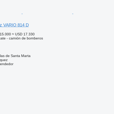
z VARIO 814 D
15.000
≈ USD 17.330
cate - camión de bomberos
las de Santa Marta
zquez
vendedor