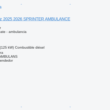
a
nz 2025 2026 SPRINTER AMBULANCE
r
cate - ambulancia
(125 kW)
Combustible
diésel
ra
 AMBULANS
vendedor