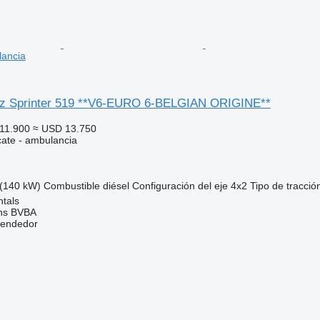
ancia
z Sprinter 519 **V6-EURO 6-BELGIAN ORIGINE**
11.900
≈ USD 13.750
cate - ambulancia
(140 kW)
Combustible
diésel
Configuración del eje
4x2
Tipo de tracció
ntals
ns BVBA
vendedor