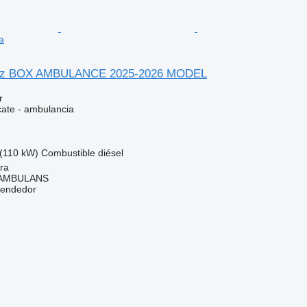
a
nz BOX AMBULANCE 2025-2026 MODEL
r
cate - ambulancia
(110 kW)
Combustible
diésel
ra
 AMBULANS
vendedor