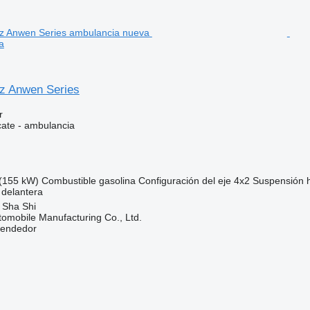
a
z Anwen Series
r
cate - ambulancia
(155 kW)
Combustible
gasolina
Configuración del eje
4x2
Suspensión
 delantera
 Sha Shi
omobile Manufacturing Co., Ltd.
vendedor