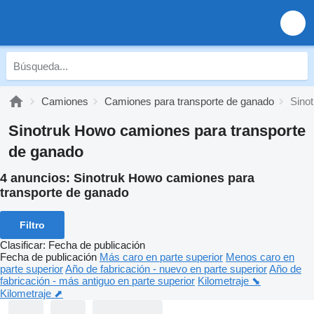
Camiones
Camiones para transporte de ganado
Sino
Sinotruk Howo camiones para transporte
de ganado
4 anuncios:
Sinotruk Howo camiones para
transporte de ganado
Filtro
Clasificar
:
Fecha de publicación
Fecha de publicación
Más caro en parte superior
Menos caro en
parte superior
Año de fabricación - nuevo en parte superior
Año de
fabricación - más antiguo en parte superior
Kilometraje ⬊
Kilometraje ⬈