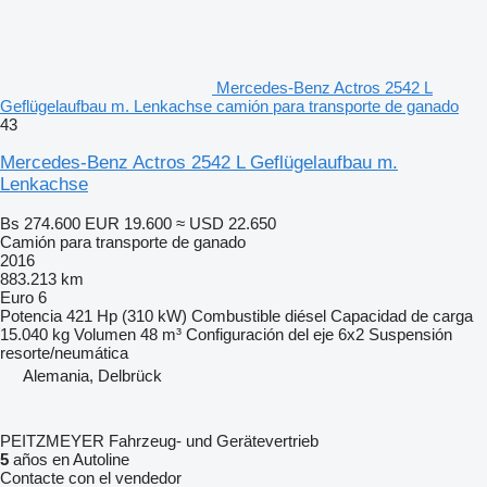
Mercedes-Benz Actros 2542 L
Geflügelaufbau m. Lenkachse camión para transporte de ganado
43
Mercedes-Benz Actros 2542 L Geflügelaufbau m.
Lenkachse
Bs 274.600
EUR 19.600
≈ USD 22.650
Camión para transporte de ganado
2016
883.213 km
Euro 6
Potencia
421 Hp (310 kW)
Combustible
diésel
Capacidad de carga
15.040 kg
Volumen
48 m³
Configuración del eje
6x2
Suspensión
resorte/neumática
Alemania, Delbrück
PEITZMEYER Fahrzeug- und Gerätevertrieb
5
años en Autoline
Contacte con el vendedor