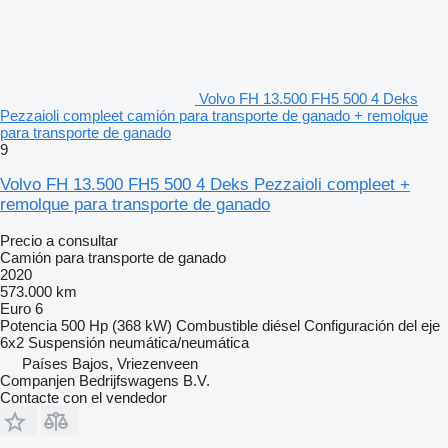
Volvo FH 13.500 FH5 500 4 Deks
Pezzaioli compleet camión para transporte de ganado + remolque
para transporte de ganado
9
Volvo FH 13.500 FH5 500 4 Deks Pezzaioli compleet +
remolque para transporte de ganado
Precio a consultar
Camión para transporte de ganado
2020
573.000 km
Euro 6
Potencia
500 Hp (368 kW)
Combustible
diésel
Configuración del eje
6x2
Suspensión
neumática/neumática
Países Bajos, Vriezenveen
Companjen Bedrijfswagens B.V.
Contacte con el vendedor