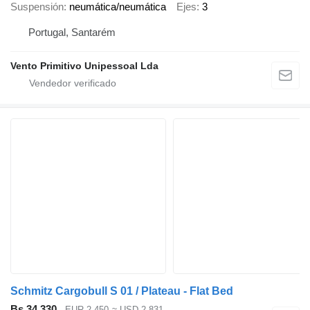
Suspensión
neumática/neumática
Ejes
3
Portugal, Santarém
Vento Primitivo Unipessoal Lda
Schmitz Cargobull S 01 / Plateau - Flat Bed
Bs 34.330
EUR 2.450
≈ USD 2.831