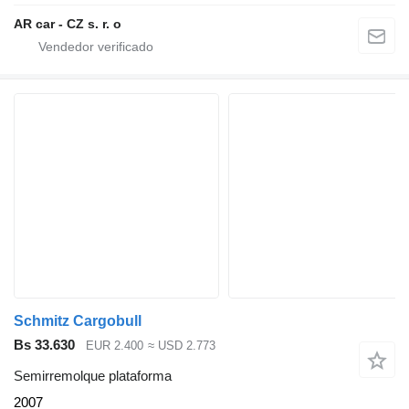
AR car - CZ s. r. o
Schmitz Cargobull
Bs 33.630
EUR 2.400
≈ USD 2.773
Semirremolque plataforma
2007