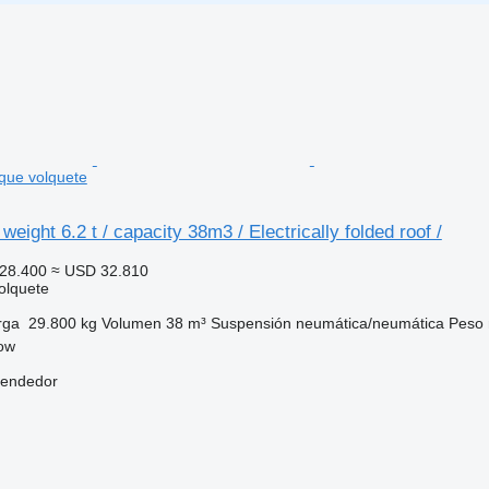
lque volquete
weight 6.2 t / capacity 38m3 / Electrically folded roof /
28.400
≈ USD 32.810
olquete
rga
29.800 kg
Volumen
38 m³
Suspensión
neumática/neumática
Peso 
kow
vendedor