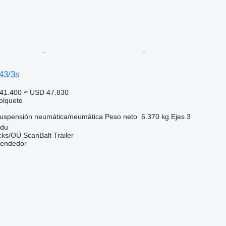
43/3s
41.400
≈ USD 47.830
olquete
uspensión
neumática/neumática
Peso neto
6.370 kg
Ejes
3
rdu
ks/OÜ ScanBalt Trailer
vendedor