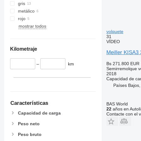
gris
metálico
rojo
mostrar todos
volquete
31
VÍDEO
Kilometraje
Meiller KISA3 
Bs 271.800
EUR 
–
km
Semirremolque v
2018
Capacidad de ca
Países Bajos,
Características
BAS World
22
años en Autol
Capacidad de carga
Contacte con el 
Peso neto
Peso bruto