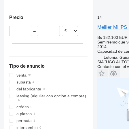
Estonia
Ucrania
Polonia
14
Precio
Chequia
Países Bajos
Meiller MHPS 
–
Rumanía
Bs 182.100
EUR 
Lituania
Semirremolque v
España
2014
Capacidad de ca
mostrar todos
Letonia, Gai
SIA "UGO AUTO"
Tipo de anuncio
Contacte con el 
venta
subasta
del fabricante
leasing (alquiler con opción a compra)
crédito
a plazos
permuta
intercambio