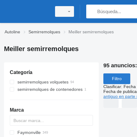
Autoline
Semirremolques
Meiller semirremolques
Meiller semirremolques
95 anuncios
Categoría
Filtro
semirremolques volquetes
Clasificar
:
Fecha 
semirremolques de contenedores
Fecha de publica
antiguo en parte 
Marca
Faymonville
S44315CHC
OKA
AS
SFCL
HTS
Agriliner
N-series
S-series
KIS
TRB
2 series
TSAA
ADR
CCS
CSD
SG
LVO
CT
EF
ADR
A-series
TXA
L-series
EM
19
ZDK