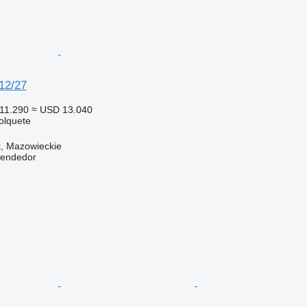
12/27
11.290
≈ USD 13.040
olquete
k, Mazowieckie
vendedor