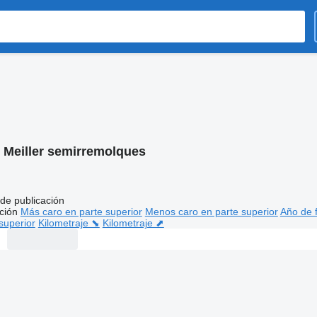
:
Meiller semirremolques
de publicación
ción
Más caro en parte superior
Menos caro en parte superior
Año de f
superior
Kilometraje ⬊
Kilometraje ⬈