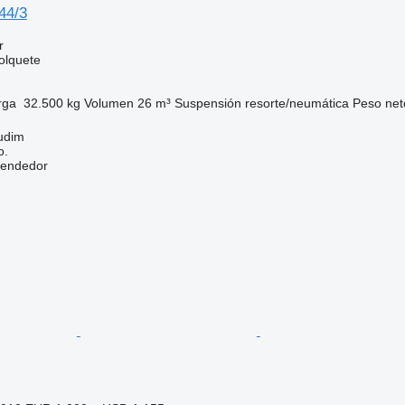
44/3
r
olquete
rga
32.500 kg
Volumen
26 m³
Suspensión
resorte/neumática
Peso net
udim
o.
vendedor