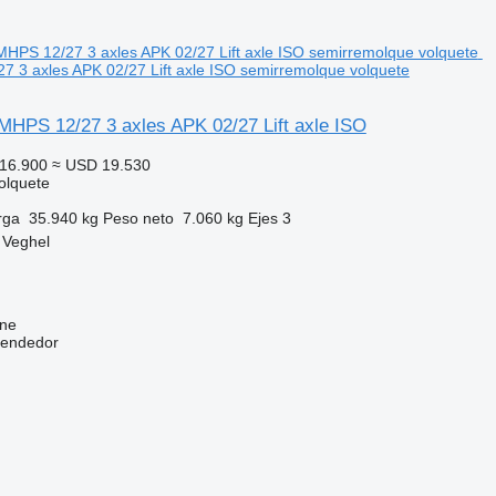
 3 axles APK 02/27 Lift axle ISO semirremolque volquete
 MHPS 12/27 3 axles APK 02/27 Lift axle ISO
16.900
≈ USD 19.530
olquete
rga
35.940 kg
Peso neto
7.060 kg
Ejes
3
 Veghel
ine
vendedor