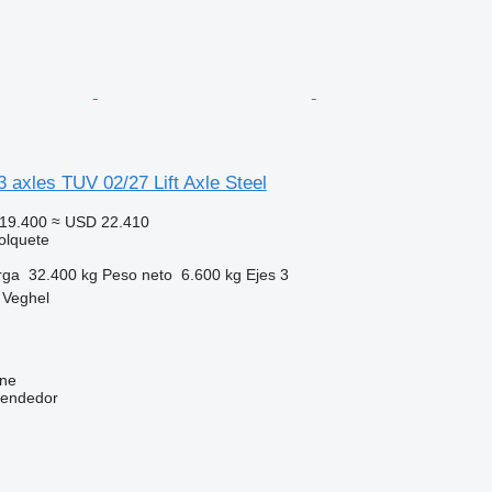
3 axles TUV 02/27 Lift Axle Steel
19.400
≈ USD 22.410
olquete
rga
32.400 kg
Peso neto
6.600 kg
Ejes
3
 Veghel
ine
vendedor