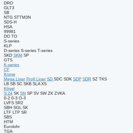
DRO
GLT3
SB
NTG
STTM3N
SDS-H
HSA
99981
DO
TO
S-series
KLP
D-series
S-series
T-series
SKD
SKM
SP
GTS
K-series
CF
Krone
Mega Liner
Profi Liner
SD
SDC
SDK
SDP
SDR
SZ
TKS
LB
SB
SC
SKB
SLA
XS
Kögel
S 24
SK
SN
SP
SV
SW
ZK
ZVKA
0-2
0-3
O-3
LVFS
SR2
SBH
SGL
SK
LTF
LTP
SR
SBS
HTM
Eurolohr
TGA