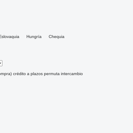
Eslovaquia
Hungría
Chequia
compra)
crédito
a plazos
permuta
intercambio