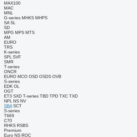
MAX100
MAC
MNL
G-series
MHKS
MHPS
SA
SL
SD
MPG
MPS
MTS
AM
EURO
TRS
K-series
SPL
SVF
SMR
T-series
ONCR
EURO
MCO
OSD
OSDS
OVB
S-series
EDK
OL
OGT
ET3
SXD
T-series
TBD
TPD
TXC
TXD
NPL
NS
NV
SBA
SCT
S-series
T669
C70
RHKS
RSBS
Premium
Euro
NS
ROC