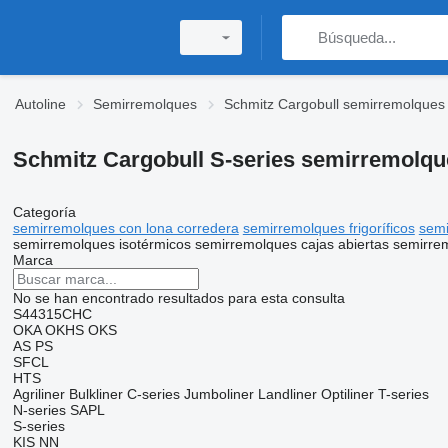
Autoline
Semirremolques
Schmitz Cargobull semirremolques
Schmitz Cargobull S-series semirremolqu
Categoría
semirremolques con lona corredera
semirremolques frigoríficos
semi
semirremolques isotérmicos
semirremolques cajas abiertas
semirrem
Marca
No se han encontrado resultados para esta consulta
S44315CHC
OKA
OKHS
OKS
AS
PS
SFCL
HTS
Agriliner
Bulkliner
C-series
Jumboliner
Landliner
Optiliner
T-series
N-series
SAPL
S-series
KIS
NN