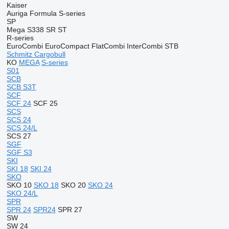
Kaiser
Auriga
Formula
S-series
SP
Mega
S338
SR
ST
R-series
EuroCombi
EuroCompact
FlatCombi
InterCombi
STB
Schmitz Cargobull
KO
MEGA
S-series
S01
SCB
SCB S3T
SCF
SCF 24
SCF 25
SCS
SCS 24
SCS 24/L
SCS 27
SGF
SGF S3
SKI
SKI 18
SKI 24
SKO
SKO 10
SKO 18
SKO 20
SKO 24
SKO 24/L
SPR
SPR 24
SPR24
SPR 27
SW
SW 24