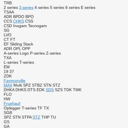
TRB
2 series
3 series
4 series
5 series
6 series
E series
TSAA
ADR
BPDO
BPO
CCS
CHKS
CSS
CSD
Inogam
Tecnogam
SG
LVO
CT
FT
EF
Sliding
Stack
ADR
OPL
OPP
A-series
Logo
P-series
Z-series
TXA
L-series
T-series
EM
19
37
ZDK
Faymonville
MAX
Multi
SPZ
STBZ
STN
STZ
DHKA
DHKS
DTS
EDK
SDS
SZS
TDK
TMK
FLO
HW
Fruehauf
Oplegger
T-series
TF
TX
SGB
SPZ
STN
STPA
STZ
THP
TU
GS
GA