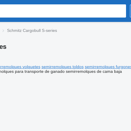
Schmitz Cargobull S-series
es
rremolques volquetes
semirremolques toldos
semirremolques furgone
olques para transporte de ganado
semirremolques de cama baja