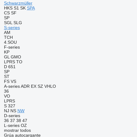
Schwarzmüller
HKS
S1
SK
SPA
CS
SF
SP
SGL
SLG
S-series
AM
TCH
4.SOU
F-series
KP
GL
GMO
LPRS
TO
D 651
SP
ST
FS
VS
A-series
ADR
EX
SZ
VHLO
36
VO
LPRS
S 327
NJ
NS
NW
D-series
36
37
38
47
L-series
OZ
mostrar todos
Grúa autocargante