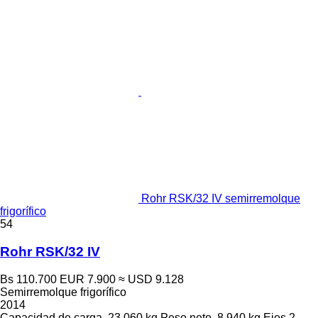
Rohr RSK/32 IV semirremolque
frigorífico
54
Rohr RSK/32 IV
Bs 110.700
EUR 7.900
≈ USD 9.128
Semirremolque frigorífico
2014
Capacidad de carga
23.060 kg
Peso neto
8.940 kg
Ejes
2