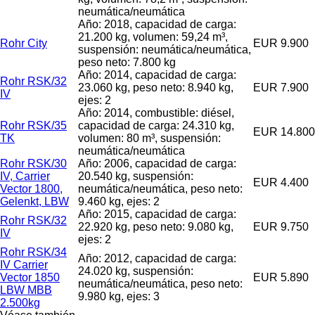
neumática/neumática
Año: 2018, capacidad de carga:
21.200 kg, volumen: 59,24 m³,
Rohr City
EUR 9.900
suspensión: neumática/neumática,
peso neto: 7.800 kg
Año: 2014, capacidad de carga:
Rohr RSK/32
23.060 kg, peso neto: 8.940 kg,
EUR 7.900
IV
ejes: 2
Año: 2014, combustible: diésel,
Rohr RSK/35
capacidad de carga: 24.310 kg,
EUR 14.800
TK
volumen: 80 m³, suspensión:
neumática/neumática
Rohr RSK/30
Año: 2006, capacidad de carga:
IV, Carrier
20.540 kg, suspensión:
EUR 4.400
Vector 1800,
neumática/neumática, peso neto:
Gelenkt, LBW
9.460 kg, ejes: 2
Año: 2015, capacidad de carga:
Rohr RSK/32
22.920 kg, peso neto: 9.080 kg,
EUR 9.750
IV
ejes: 2
Rohr RSK/34
Año: 2012, capacidad de carga:
IV Carrier
24.020 kg, suspensión:
Vector 1850
EUR 5.890
neumática/neumática, peso neto:
LBW MBB
9.980 kg, ejes: 3
2.500kg