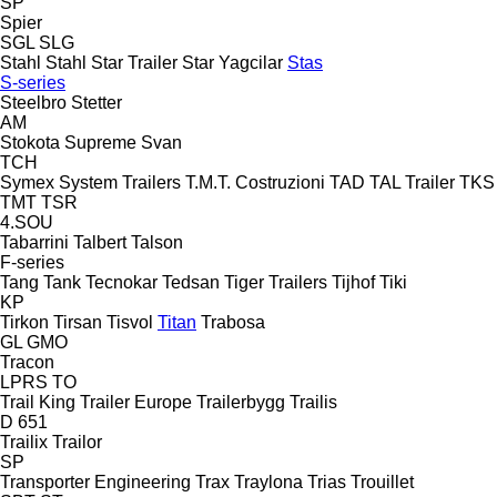
SP
Spier
SGL
SLG
Stahl
Stahl
Star Trailer
Star Yagcilar
Stas
S-series
Steelbro
Stetter
AM
Stokota
Supreme
Svan
TCH
Symex
System Trailers
T.M.T. Costruzioni
TAD
TAL Trailer
TKS
TMT
TSR
4.SOU
Tabarrini
Talbert
Talson
F-series
Tang
Tank
Tecnokar
Tedsan
Tiger Trailers
Tijhof
Tiki
KP
Tirkon
Tirsan
Tisvol
Titan
Trabosa
GL
GMO
Tracon
LPRS
TO
Trail King
Trailer Europe
Trailerbygg
Trailis
D 651
Trailix
Trailor
SP
Transporter Engineering
Trax
Traylona
Trias
Trouillet