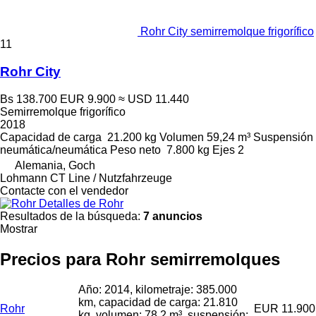
Rohr City semirremolque frigorífico
11
Rohr City
Bs 138.700
EUR 9.900
≈ USD 11.440
Semirremolque frigorífico
2018
Capacidad de carga
21.200 kg
Volumen
59,24 m³
Suspensión
neumática/neumática
Peso neto
7.800 kg
Ejes
2
Alemania, Goch
Lohmann CT Line / Nutzfahrzeuge
Contacte con el vendedor
Detalles de Rohr
Resultados de la búsqueda:
7 anuncios
Mostrar
Precios para Rohr semirremolques
Año: 2014, kilometraje: 385.000
km, capacidad de carga: 21.810
Rohr
EUR 11.900
kg, volumen: 78,2 m³, suspensión: