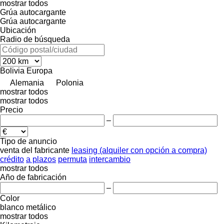
mostrar todos
Grúa autocargante
Grúa autocargante
Ubicación
Radio de búsqueda
Bolivia
Europa
Alemania
Polonia
mostrar todos
mostrar todos
Precio
–
Tipo de anuncio
venta
del fabricante
leasing (alquiler con opción a compra)
crédito
a plazos
permuta
intercambio
mostrar todos
Año de fabricación
–
Color
blanco
metálico
mostrar todos