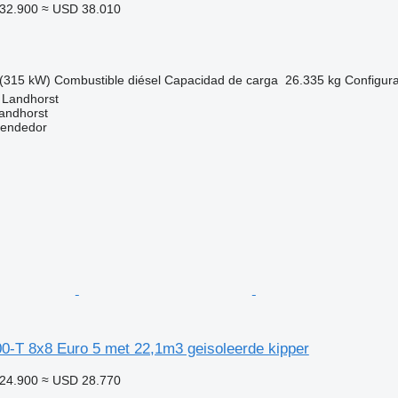
32.900
≈ USD 38.010
(315 kW)
Combustible
diésel
Capacidad de carga
26.335 kg
Configura
 Landhorst
andhorst
vendedor
0-T 8x8 Euro 5 met 22,1m3 geisoleerde kipper
24.900
≈ USD 28.770