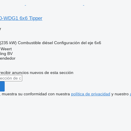
50-WDG1 6x6 Tipper
r
(235 kW)
Combustible
diésel
Configuración del eje
6x6
 Weert
ding BV
vendedor
recibir anuncios nuevos de esta sección
uí, muestra su conformidad con nuestra
política de privacidad
y nuestro