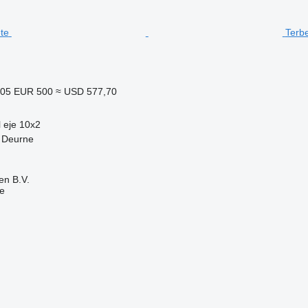
Terb
005
EUR 500
≈ USD 577,70
 eje
10x2
, Deurne
en B.V.
e