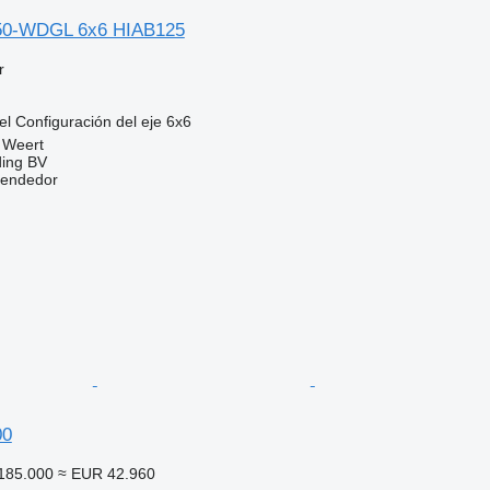
50-WDGL 6x6 HIAB125
r
el
Configuración del eje
6x6
 Weert
ding BV
vendedor
00
185.000
≈ EUR 42.960