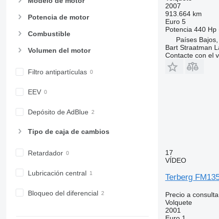
Modelo de motor
2007
913.664 km
Potencia de motor
Euro 5
Potencia
440 Hp 
Combustible
Países Bajos,
Bart Straatman L
Volumen del motor
Contacte con el 
Filtro antipartículas
EEV
Depósito de AdBlue
Tipo de caja de cambios
17
Retardador
VÍDEO
Lubricación central
Terberg FM1
Bloqueo del diferencial
Precio a consulta
Volquete
2001
Euro 1