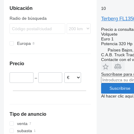
N-series
Ubicación
10
S-series
Terberg FL13
Radio de búsqueda
Terberg
VM
Precio a consulta
Volquete
Euro 1
Europa
Potencia
320 Hp 
Países Bajos,
Países Bajos
C.A.B. Truck Tra
Polonia
Contacte con el 
Precio
Suscríbase para 
–
Suscribirse
Al hacer clic aq
Tipo de anuncio
venta
subasta