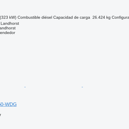
(323 kW)
Combustible
diésel
Capacidad de carga
26.424 kg
Configura
 Landhorst
andhorst
vendedor
350-WDG
r