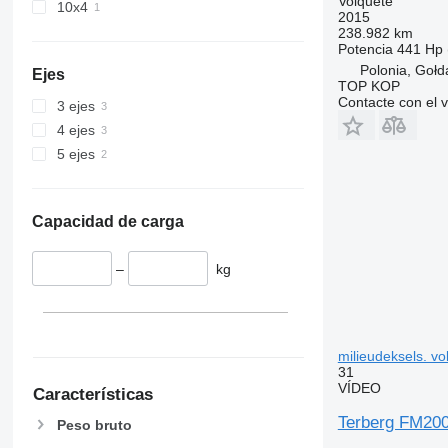
Volquete
10x4
2015
238.982 km
Potencia
441 Hp 
Polonia, Gołd
Ejes
TOP KOP
Contacte con el 
3 ejes
4 ejes
5 ejes
Capacidad de carga
–
kg
milieudeksels. vo
31
VÍDEO
Características
Terberg FM200
Peso bruto