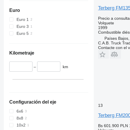
Terberg FM13
Euro
Precio a consulta
Euro 1
Volquete
Euro 3
1999
Combustible
diés
Euro 5
Países Bajos,
C.A.B. Truck Tra
Contacte con el 
Kilometraje
–
km
Configuración del eje
13
6x6
Terberg FM20
8x8
10x2
Bs 601.900
PLN 