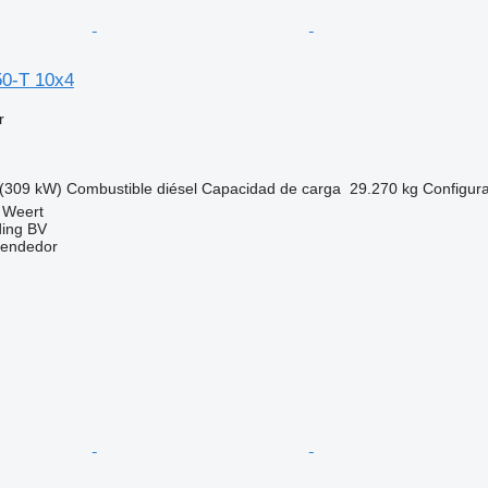
0-T 10x4
r
(309 kW)
Combustible
diésel
Capacidad de carga
29.270 kg
Configura
 Weert
ding BV
vendedor