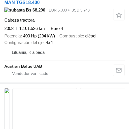
MAN TGS18.400
Bs 68.290
EUR 5.000
≈ USD 5.743
Cabeza tractora
2008
1.101.526 km
Euro 4
Potencia
400 Hp (294 kW)
Combustible
diésel
Configuración del eje
4x4
Lituania, Klaipėda
Auction Baltic UAB