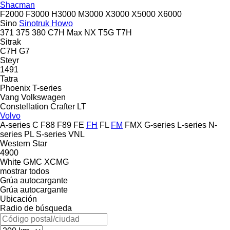
Shacman
F2000
F3000
H3000
M3000
X3000
X5000
X6000
Sino
Sinotruk Howo
371
375
380
C7H
Max
NX
T5G
T7H
Sitrak
C7H
G7
Steyr
1491
Tatra
Phoenix
T-series
Vang
Volkswagen
Constellation
Crafter
LT
Volvo
A-series
C
F88
F89
FE
FH
FL
FM
FMX
G-series
L-series
N-
series
PL
S-series
VNL
Western Star
4900
White GMC
XCMG
mostrar todos
Grúa autocargante
Grúa autocargante
Ubicación
Radio de búsqueda