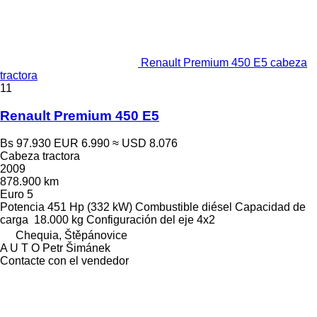
Renault Premium 450 E5 cabeza
tractora
11
Renault Premium 450 E5
Bs 97.930
EUR 6.990
≈ USD 8.076
Cabeza tractora
2009
878.900 km
Euro 5
Potencia
451 Hp (332 kW)
Combustible
diésel
Capacidad de
carga
18.000 kg
Configuración del eje
4x2
Chequia, Štěpánovice
A U T O Petr Šimánek
Contacte con el vendedor