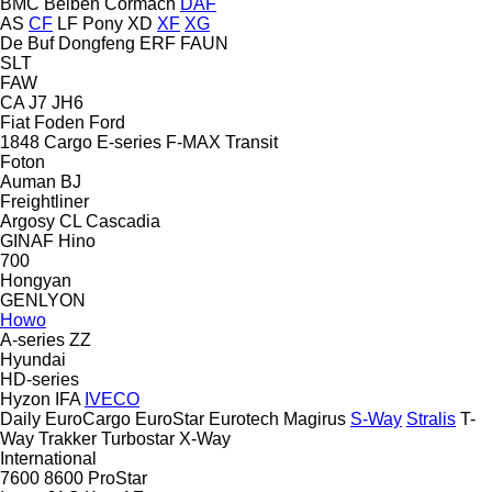
BMC
Beiben
Cormach
DAF
AS
CF
LF
Pony
XD
XF
XG
De Buf
Dongfeng
ERF
FAUN
SLT
FAW
CA
J7
JH6
Fiat
Foden
Ford
1848
Cargo
E-series
F-MAX
Transit
Foton
Auman
BJ
Freightliner
Argosy
CL
Cascadia
GINAF
Hino
700
Hongyan
GENLYON
Howo
A-series
ZZ
Hyundai
HD-series
Hyzon
IFA
IVECO
Daily
EuroCargo
EuroStar
Eurotech
Magirus
S-Way
Stralis
T-
Way
Trakker
Turbostar
X-Way
International
7600
8600
ProStar