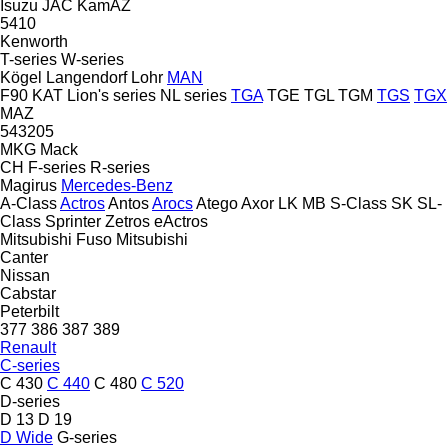
Isuzu
JAC
KamAZ
5410
Kenworth
T-series
W-series
Kögel
Langendorf
Lohr
MAN
F90
KAT
Lion's series
NL series
TGA
TGE
TGL
TGM
TGS
TGX
MAZ
543205
MKG
Mack
CH
F-series
R-series
Magirus
Mercedes-Benz
A-Class
Actros
Antos
Arocs
Atego
Axor
LK
MB
S-Class
SK
SL-
Class
Sprinter
Zetros
eActros
Mitsubishi Fuso
Mitsubishi
Canter
Nissan
Cabstar
Peterbilt
377
386
387
389
Renault
C-series
C 430
C 440
C 480
C 520
D-series
D 13
D 19
D Wide
G-series