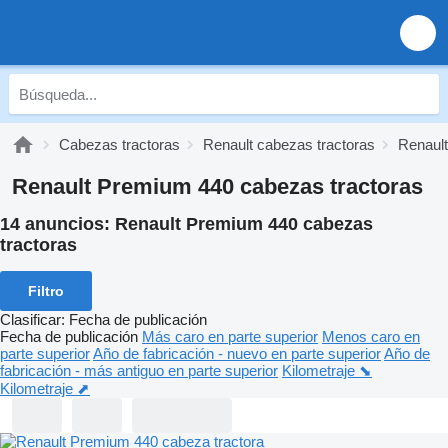
Cabezas tractoras
Renault cabezas tractoras
Renaul
Renault Premium 440 cabezas tractoras
14 anuncios:
Renault Premium 440 cabezas
tractoras
Filtro
Clasificar
:
Fecha de publicación
Fecha de publicación
Más caro en parte superior
Menos caro en
parte superior
Año de fabricación - nuevo en parte superior
Año de
fabricación - más antiguo en parte superior
Kilometraje ⬊
Kilometraje ⬈