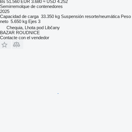
Bs 51.560
EUR 3.680
≈ USD 4.252
Semirremolque de contenedores
2025
Capacidad de carga
33.350 kg
Suspensión
resorte/neumática
Peso
neto
5.650 kg
Ejes
3
Chequia, Lhota pod Libčany
BAZAR ROUDNICE
Contacte con el vendedor